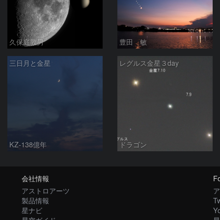
久保庭敦男
豊田 敏
三日月と金星
レグルス金星３day
KZ-138億年
ドラゴン
会社情報
Fo
アストロアーツ
ア
製品情報
Tw
星ナビ
Y
星空ガイド
星