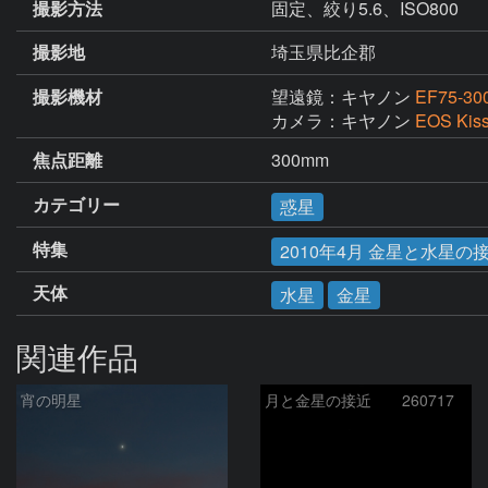
撮影方法
固定、絞り5.6、ISO800
撮影地
埼玉県比企郡
撮影機材
望遠鏡：キヤノン
EF75-30
カメラ：キヤノン
EOS Kiss 
焦点距離
300mm
カテゴリー
惑星
特集
2010年4月 金星と水星の
天体
水星
金星
関連作品
宵の明星
月と金星の接近 260717