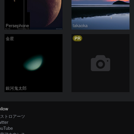
Persephone
takaoka
PR
金星
銀河鬼太郎
llow
ストロアーツ
itter
ouTube
空アナウンス