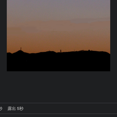
0秒
露出 5秒