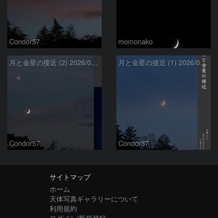
Condor57
momonako
月と金星の接近 (2) 2026/07/17
月と金星の接近 (1) 2026/07/17
Condor57
Condor57
サイトマップ
ホーム
天体写真ギャラリーについて
利用規約
ログイン/新規登録