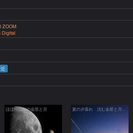
0 ZOOM
Digital
接近
ほぼ同位相の金星と月
夏の夕暮れ 沈む金星と月 2026/7/20