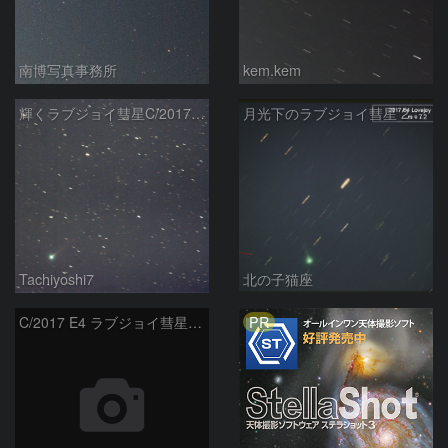
南博写真事務所
kem.kem
輝くラブジョイ彗星C/2017E4
月光下のラブジョイ彗星 2017E4 Lovejoy
Tachiyoshi7
北の子猫座
PR
C/2017 E4 ラブジョイ彗星の動き