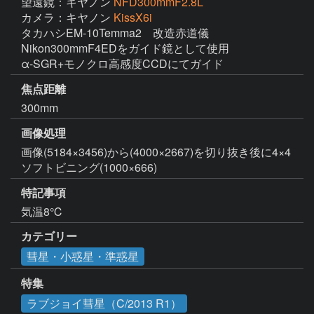
望遠鏡：キヤノン
NFD300mmF2.8L
カメラ：キヤノン
KissX6i
タカハシEM-10Temma2　改造赤道儀

Nikon300mmF4EDをガイド鏡として使用

α-SGR+モノクロ高感度CCDにてガイド
焦点距離
300mm
画像処理
画像(5184×3456)から(4000×2667)を切り抜き後に4×4
ソフトビニング(1000×666)
特記事項
気温8℃
カテゴリー
彗星・小惑星・準惑星
特集
ラブジョイ彗星（C/2013 R1）