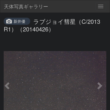
天体写真ギャラリー
Togg
navig
ラブジョイ彗星（C/2013
新井優
R1）（20140426）