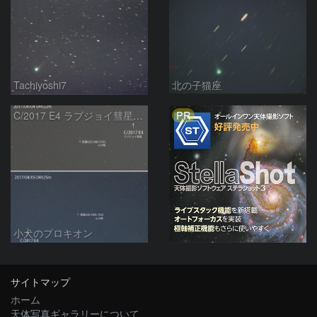
Tachiyoshi7
北の子猫座
PR
C/2017 E4 ラブジョイ彗星の動き
小犬のプロキオン
サイトマップ
ホーム
天体写真ギャラリーについて