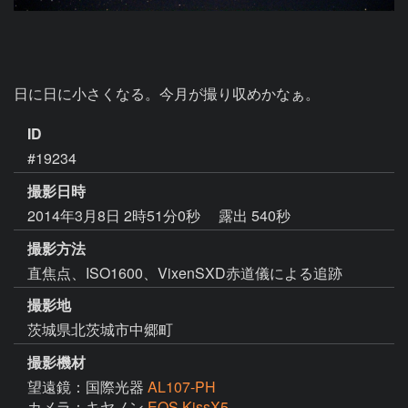
日に日に小さくなる。今月が撮り収めかなぁ。
ID
#19234
撮影日時
2014年3月8日 2時51分0秒
露出 540秒
撮影方法
直焦点、ISO1600、VixenSXD赤道儀による追跡
撮影地
茨城県北茨城市中郷町
撮影機材
望遠鏡：国際光器
AL107-PH
カメラ：キヤノン
EOS KissX5