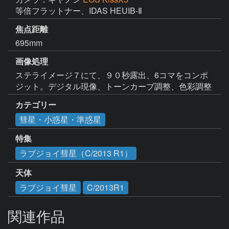
等倍フラットナー、IDAS HEUIB-Ⅱ
焦点距離
695mm
画像処理
ステライメージ７にて、９０秒露出、6コマをコンポ
ジット。デジタル現像、トーンカーブ調整、色彩調整
カテゴリー
彗星・小惑星・準惑星
特集
ラブジョイ彗星（C/2013 R1）
天体
ラブジョイ彗星
C/2013R1
関連作品