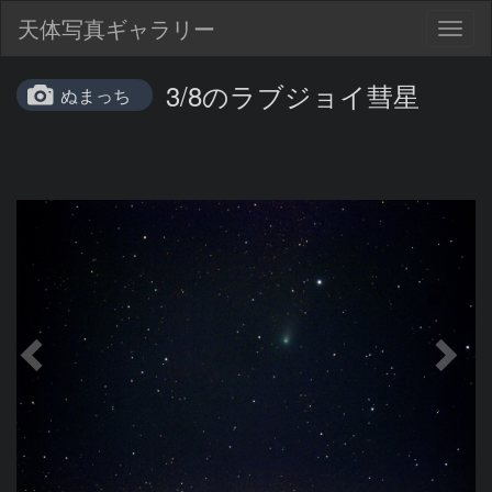
天体写真ギャラリー
Togg
navig
3/8のラブジョイ彗星
ぬまっち