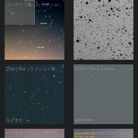
コンデジで撮ったラブジョイ彗星（3）
C/2014 Q2/Lovejoy ?
ＫＦ
モンドシャルナ
C/2017E4（ラブジョイ彗星）
C/2017 E4 (Lovejoy)
ろどすた
kem.kem
4/19未明ラブジョイ彗星(C/2017E4)とM31
Comet Lovejoy C/2017 E4