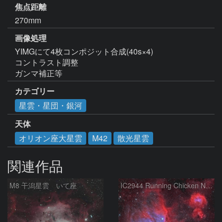
焦点距離
270mm
画像処理
YIMGにて4枚コンポジット合成(40s×4)

コントラスト調整

ガンマ補正等
カテゴリー
星雲・星団・銀河
天体
オリオン座大星雲
M42
散光星雲
関連作品
M8 干潟星雲 いて座
IC2944 Running Chicken Nebula