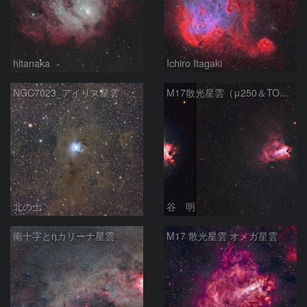
hltanaka
Ichiro Itagaki
NGC7023_アイリス星雲
M17散光星雲（μ250＆TOA130）
北の士
谷 明
南十字とηカリーナ星雲
M17 散光星雲 オメガ星雲