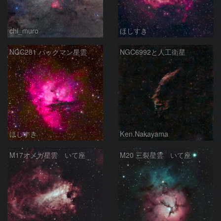
chi_muro
ほしすき
NGC281 パックマン星雲
NGC6992と人工衛星
ほしすき
Ken.Nakayama
M17オメガ星雲 いて座
M20 三裂星雲 いて座