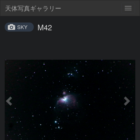
天体写真ギャラリー
Togg
navig
M42
SKY