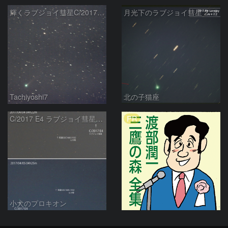
輝くラブジョイ彗星C/2017E4
月光下のラブジョイ彗星 2017E4 Lovejoy
Tachiyoshi7
北の子猫座
PR
C/2017 E4 ラブジョイ彗星の動き
小犬のプロキオン