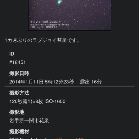
1カ月ぶりのラブジョイ彗星です。
ID
#18451
撮影日時
2014年1月11日 5時12分23秒
露出 16分
撮影方法
120秒露出×8枚 ISO-1600
撮影地
岩手県一関市花泉
撮影機材