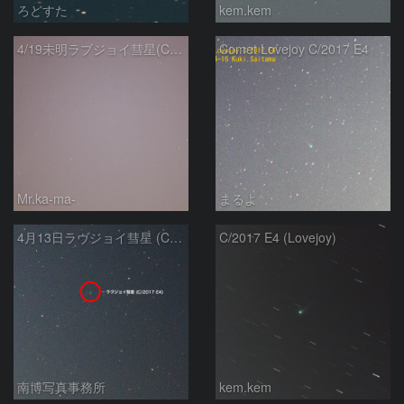
ろどすた
kem.kem
4/19未明ラブジョイ彗星(C/2017E4)とM31
Comet Lovejoy C/2017 E4
Mr.ka-ma-
まるよ
4月13日ラヴジョイ彗星 (C/2017 E4)
C/2017 E4 (Lovejoy)
南博写真事務所
kem.kem