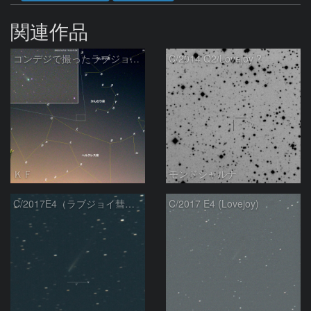
関連作品
コンデジで撮ったラブジョイ彗星（3）
C/2014 Q2/Lovejoy ?
ＫＦ
モンドシャルナ
C/2017E4（ラブジョイ彗星）
C/2017 E4 (Lovejoy)