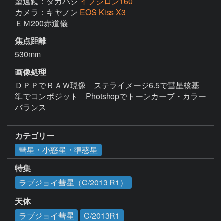
望遠鏡：タカハシ
イプシロン160
カメラ：キヤノン
EOS Kiss X3
ＥＭ200赤道儀
焦点距離
530mm
画像処理
ＤＰＰでＲＡＷ現像　ステライメージ6.5で彗星核基
準でコンポジット　Photshopでトーンカーブ・カラー
バランス

カテゴリー
彗星・小惑星・準惑星
特集
ラブジョイ彗星（C/2013 R1）
天体
ラブジョイ彗星
C/2013R1