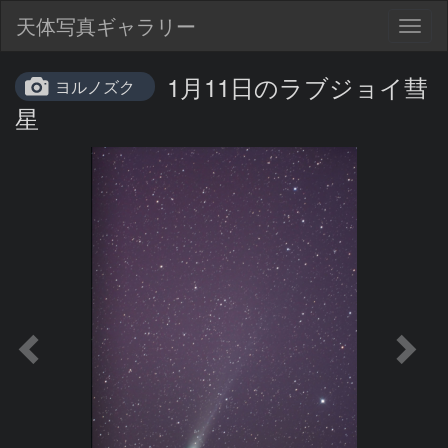
天体写真ギャラリー
Togg
navig
1月11日のラブジョイ彗
ヨルノズク
星