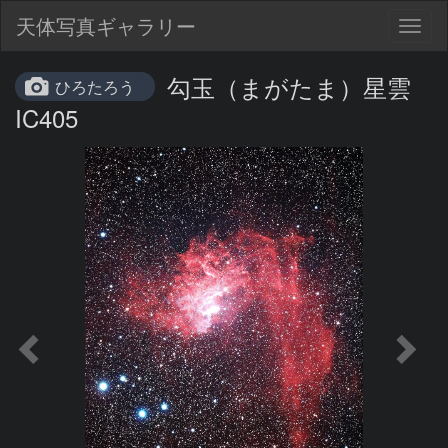
天体写真ギャラリー
Togg
navig
勾玉（まがたま）星雲
ひろたろう
IC405