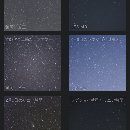
笹岡 省三
UESIMO
2/09の2彗星のランデブー
2月6日のラブジョイ彗星とリニア彗星
笹岡 省三
はねっち
2月5日のリニア彗星
ラブジョイ彗星とリニア彗星