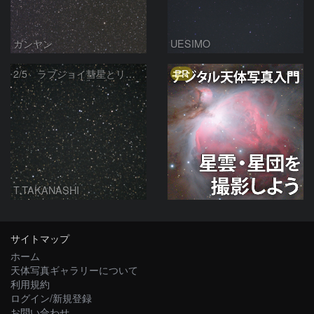
ガンヤン
UESIMO
PR
2/5 ラブジョイ彗星とリニア彗星
T.TAKANASHI
サイトマップ
ホーム
天体写真ギャラリーについて
利用規約
ログイン/新規登録
お問い合わせ