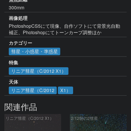
300mm
画像処理
PhotoshopCS5にて現像、自作ソフトにて背景光自動
補正、Photoshopにてトーンカーブ調整ほか
カテゴリー
彗星・小惑星・準惑星
特集
リニア彗星（C/2012 X1）
天体
リニア彗星（C/2012
X1）
関連作品
リニア彗星（C/2012 X1）
2/12朝の2彗星