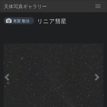
天体写真ギャラリー
Togg
navig
リニア彗星
有賀 敬治