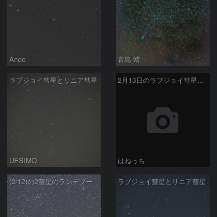
Ando
青島 靖
ラブジョイ彗星とリニア彗星
2月13日のラブジョイ彗星とリニア彗星
UESIMO
はねっち
(2/12)の2彗星のランデブー
ラブジョイ彗星とリニア彗星