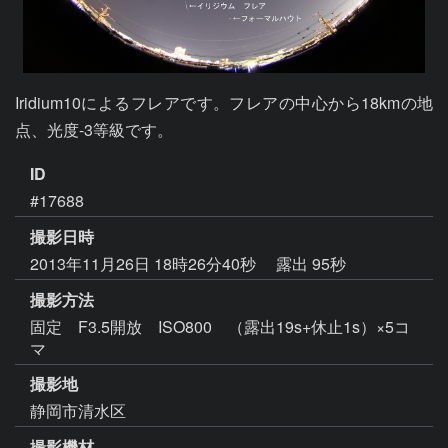
Iridium10によるフレアです。フレアの中心から18kmの地
点、光度-3等級です。
ID
#17688
撮影日時
2013年11月26日 18時26分40秒
露出 95秒
撮影方法
固定 F3.5開放 ISO800 （露出19s+休止1s）×5コ
マ
撮影地
静岡市清水区
撮影機材