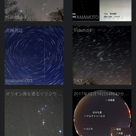
nuwatsuka
YAMAMOTO ＫＯＵＪＩ
北極周辺
Iridium54
imaizumi1053
SKY
オリオン座を通るイリジウムフレア
2017年12月16日04時33分の火球