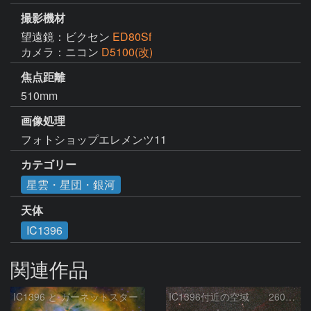
撮影機材
望遠鏡：ビクセン
ED80Sf
カメラ：ニコン
D5100(改)
焦点距離
510mm
画像処理
フォトショップエレメンツ11
カテゴリー
星雲・星団・銀河
天体
IC1396
関連作品
IC1396 と ガーネットスター
IC1396付近の空域 260720