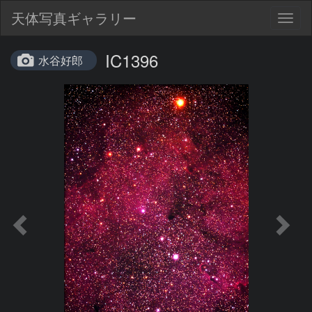
天体写真ギャラリー
Togg
navig
IC1396
水谷好郎