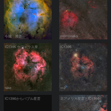
今城 雅彦
momonako
IC1396 ケフェウス座
IC1396
take
ｍ2
IC1396からバブル星雲
北アメリカ星雲とIC1396