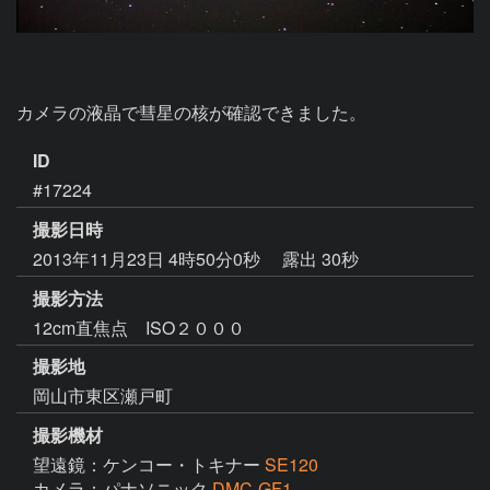
カメラの液晶で彗星の核が確認できました。
ID
#17224
撮影日時
2013年11月23日 4時50分0秒
露出 30秒
撮影方法
12cm直焦点 ISO２０００
撮影地
岡山市東区瀬戸町
撮影機材
望遠鏡：ケンコー・トキナー
SE120
カメラ：パナソニック
DMC-GF1