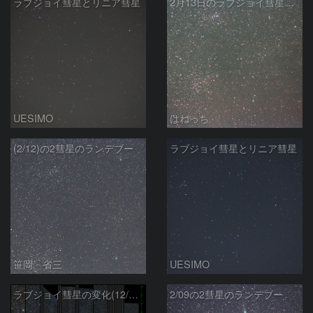
ラブジョイ彗星とリニア彗星
2月13日のラブジョイ彗星とリニア彗星
UESIMO
はねっち
(2/12)の2彗星のランデブー
ラブジョイ彗星とリニア彗星
笹岡 省三
UESIMO
ラブジョイ彗星の変化(12/29～1/29)
2/09の2彗星のランデブー