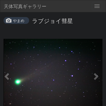
天体写真ギャラリー
Togg
navig
ラブジョイ彗星
やまめ