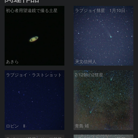
初心者用望遠鏡で撮る土星
ラブジョイ彗星 1月10日
あきら
天文信州人
ラブジョイ・ラストショット
2/12朝の2彗星
ロビン Ⅱ
青島 靖