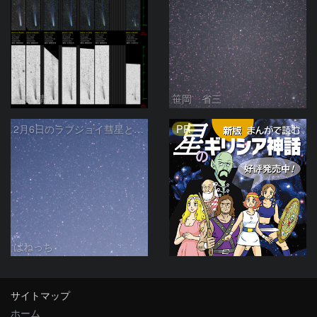
青島 靖
笹岡 省三
PR
2月6日のラブジョイ彗星とリニア彗星
はねっち
サイトマップ
ホーム