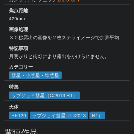
焦点距離
420mm
画像処理
３０秒露出の画像を２枚ステライメージで加算平均
特記事項
月明かりと街灯により露出をかけられません。
カテゴリー
彗星・小惑星・準惑星
特集
ラブジョイ彗星（C/2013 R1）
天体
SE120
ラブジョイ彗星（C/2013
R1）
関連作品