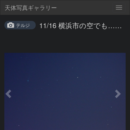
天体写真ギャラリー
Togg
navig
11/16 横浜市の空でも……
テルジ