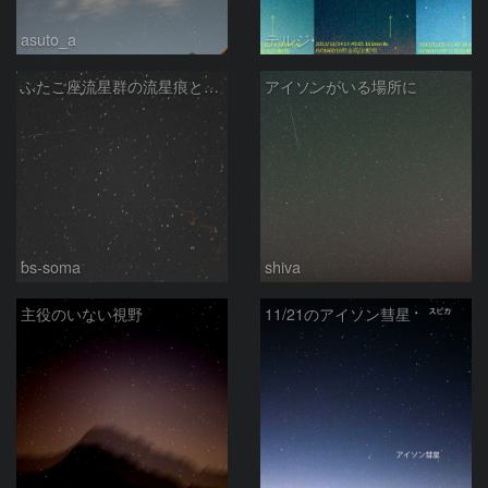
asuto_a
テルジ
ふたご座流星群の流星痕と散在流星
アイソンがいる場所に
bs-soma
shiva
主役のいない視野
11/21のアイソン彗星