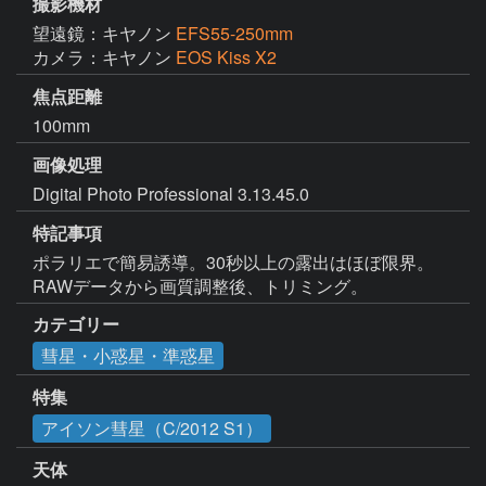
撮影機材
望遠鏡：キヤノン
EFS55-250mm
カメラ：キヤノン
EOS Kiss X2
焦点距離
100mm
画像処理
Digital Photo Professional 3.13.45.0
特記事項
ポラリエで簡易誘導。30秒以上の露出はほぼ限界。
RAWデータから画質調整後、トリミング。
カテゴリー
彗星・小惑星・準惑星
特集
アイソン彗星（C/2012 S1）
天体