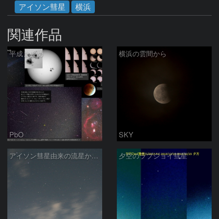
アイソン彗星
横浜
関連作品
平成まとめ
横浜の雲間から
PbO
SKY
アイソン彗星由来の流星か☆彡
夕空のラブジョイ彗星