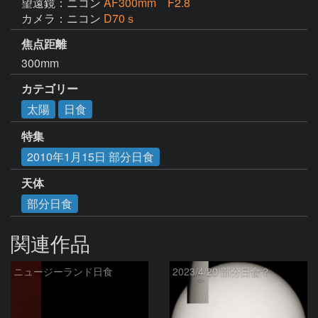
望遠鏡：ニコン
AF300mm F2.8
カメラ：ニコン
D70ｓ
焦点距離
300mm
カテゴリー
太陽
日食
特集
2010年1月15日 部分日食
天体
部分日食
関連作品
ニュージーランド日食
2023/4/20 部分日食？