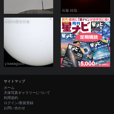
佐藤 純哉
佐藤 純哉
PR
4/20の部分日食
y.kawaguchi
サイトマップ
ホーム
天体写真ギャラリーについて
利用規約
ログイン/新規登録
お問い合わせ