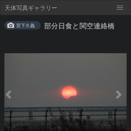
天体写真ギャラリー
Togg
navig
部分日食と関空連絡橋
宮下久義