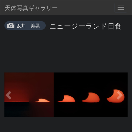
天体写真ギャラリー
Togg
navig
ニュージーランド日食
坂井 美晃