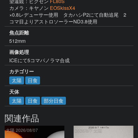
望遠鏡：ビクセン
FL80S
カメラ：キヤノン
EOSkissX4
×0.8レデューサー使用　タカハシP2にて自動追尾　2
コマ目よりアストロソーラーND3.8使用
焦点距離
512mm
画像処理
ICEにて5コマパノラマ合成
カテゴリー
太陽
日食
天体
太陽
日食
部分日食
関連作品
太陽 2026/08/07
2026/8/7 太陽