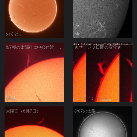
のくとす
Maki
8/7朝の太陽(Hα中心付近、プロミネンス)
★サージ３日間の変化★
Maki
（＾０＾）コメト
太陽面（8月7日）
8/07の太陽