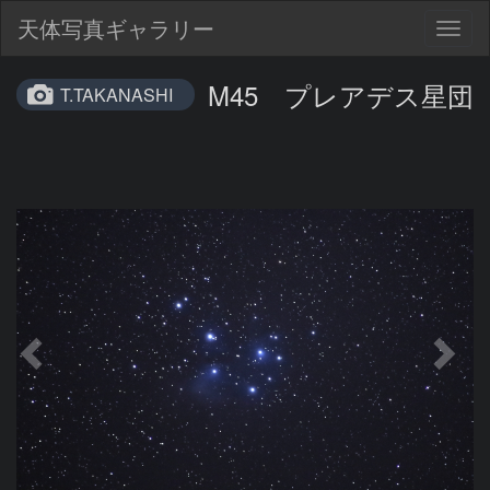
天体写真ギャラリー
Togg
navig
M45 プレアデス星団
T.TAKANASHI