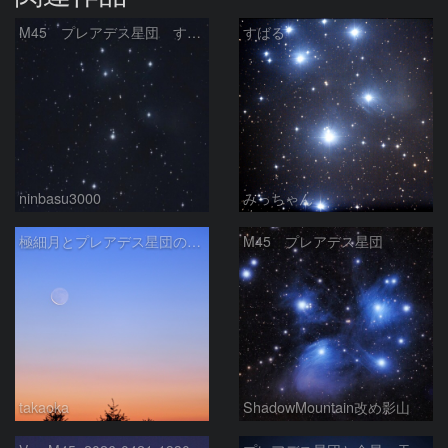
M45 プレアデス星団 すばる
すばる
ninbasu3000
みっちゃん
極細月とプレアデス星団の接近
M45 プレアデス星団
takaoka
ShadowMountain改め影山