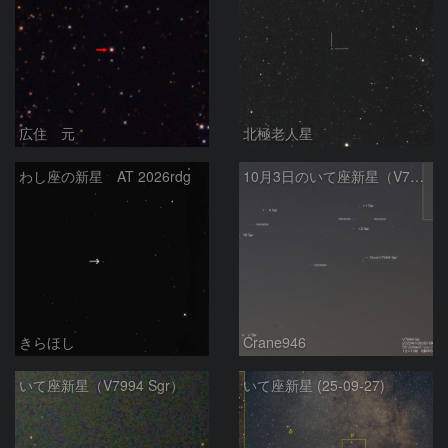
広住 元
北極老人星
わし座の新星 AT 2026rdg
10月3日のいて座新星（V7994Sgr）
きらほし
Crane946
いて座新星（V7994 Sgr）
いて座新星 (25-09-27)