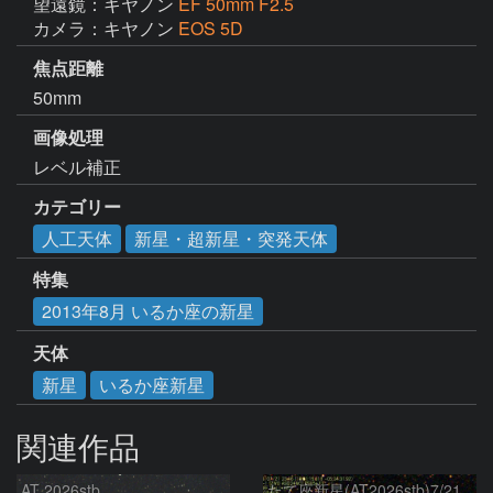
望遠鏡：キヤノン
EF 50mm F2.5
カメラ：キヤノン
EOS 5D
焦点距離
50mm
画像処理
レベル補正
カテゴリー
人工天体
新星・超新星・突発天体
特集
2013年8月 いるか座の新星
天体
新星
いるか座新星
関連作品
AT 2026stb
たて座新星(AT2026stb)7/21