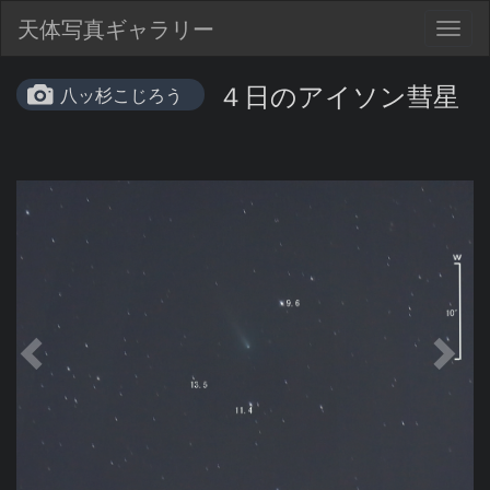
天体写真ギャラリー
Togg
navig
４日のアイソン彗星
八ッ杉こじろう