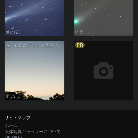
star123
佐天
PR
在りし日のアイソン彗星（11/22）
miyo_C
サイトマップ
ホーム
天体写真ギャラリーについて
利用規約