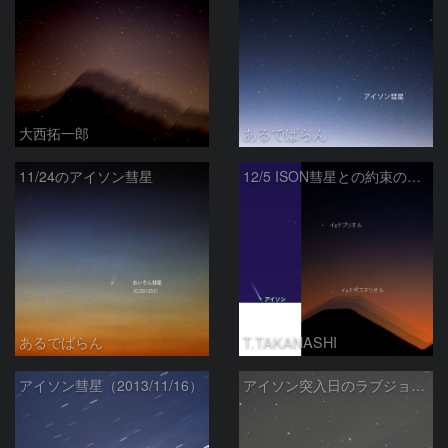
大西拓一郎
あるでばらん
11/24のアイソン彗星
12/5 ISON彗星との約束の地へ
あるでばらん
T.TAKANASHI
アイソン彗星（2013/11/16）
アイソン突入日のラブジョイ彗星