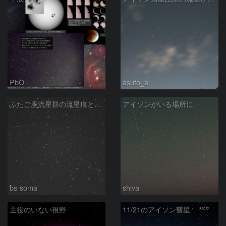
PbO
asuto_a
ふたご座流星群の流星痕と散在流星
アイソンがいる場所に
bs-soma
shiva
主役のいない視野
11/21のアイソン彗星