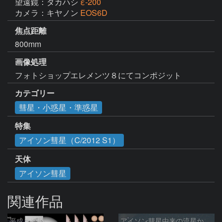
望遠鏡：タカハシ
ε-200
カメラ：キヤノン
EOS6D
焦点距離
800mm
画像処理
フォトショップエレメンツ８にてコンポジット
カテゴリー
彗星・小惑星・準惑星
特集
アイソン彗星（C/2012 S1）
天体
アイソン彗星
関連作品
平成まとめ
アイソン彗星由来の流星か☆彡