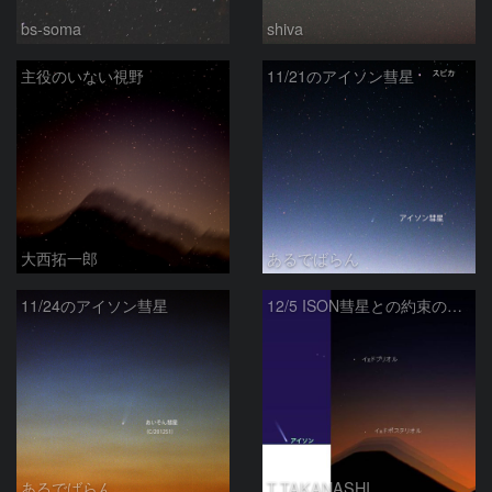
bs-soma
shiva
主役のいない視野
11/21のアイソン彗星
大西拓一郎
あるでばらん
11/24のアイソン彗星
12/5 ISON彗星との約束の地へ
あるでばらん
T.TAKANASHI