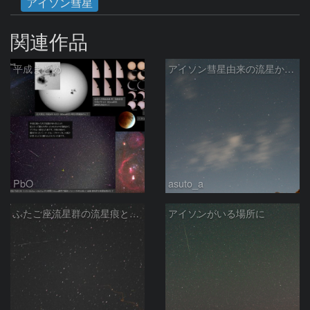
アイソン彗星
関連作品
平成まとめ
アイソン彗星由来の流星か☆彡
PbO
asuto_a
ふたご座流星群の流星痕と散在流星
アイソンがいる場所に