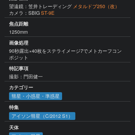
望遠鏡：笠井トレーディング
メタルドブ250（改）
カメラ：SBIG
ST-9E
焦点距離
1250mm
画像処理
90秒露出×40枚をステライメージ7でメトカーフコン
ポジット
特記事項
撮影：門田健一
カテゴリー
彗星・小惑星・準惑星
特集
アイソン彗星（C/2012 S1）
天体