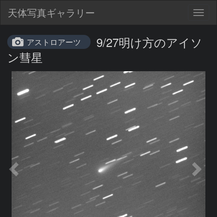
天体写真ギャラリー
Togg
navig
9/27明け方のアイソ
アストロアーツ
ン彗星