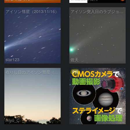
アイソン彗星（2013/11/16）
アイソン突入日のラブジョイ彗星
star123
佐天
PR
在りし日のアイソン彗星（11/22）
miyo_C