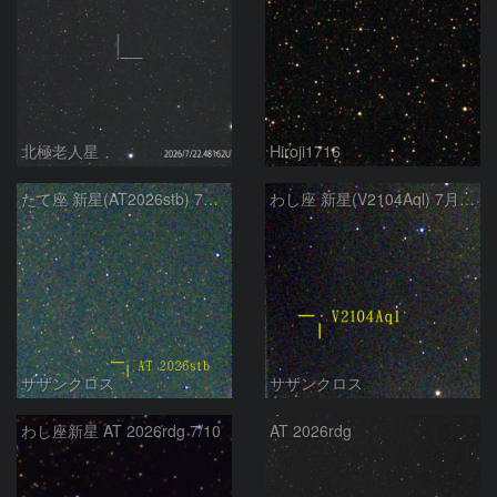
北極老人星
Hiroji1716
たて座 新星(AT2026stb) 7月14日 Seestar50
わし座 新星(V2104Aql) 7月9日 Seestar50
サザンクロス
サザンクロス
わし座新星 AT 2026rdg 7/10
AT 2026rdg