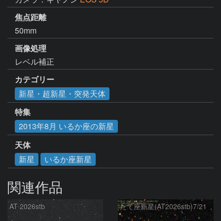
焦点距離
50mm
画像処理
レベル補正
カテゴリー
新星・超新星・突発天体
特集
2013年8月 いるか座の新星
天体
新星
いるか座新星
関連作品
AT 2026stb
たて座新星(AT2026stb)7/21