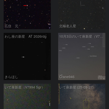
広住 元
北極老人星
わし座の新星 AT 2026rdg
10月3日のいて座新星（V7994Sgr）
きらほし
Crane946
いて座新星（V7994 Sgr）
いて座新星 (25-09-27)