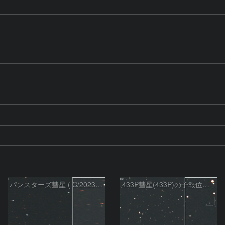
パンスターズ彗星 ( C/2023R1 ) ：2026/05/20
433P彗星(433P)の予報位置：2026/05/30