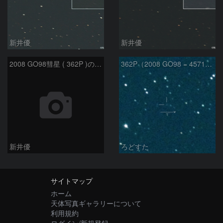
新井優
新井優
2008 GO98彗星 ( 362P )の予報位置：2025/09/25
362P（2008 GO98 = 457175）
新井優
ろどすた
サイトマップ
ホーム
天体写真ギャラリーについて
利用規約
ログイン/新規登録