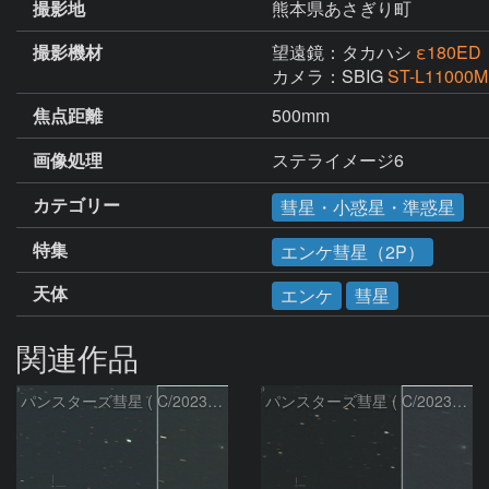
撮影地
熊本県あさぎり町
撮影機材
望遠鏡：タカハシ
ε180ED
カメラ：SBIG
ST-L11000M
焦点距離
500mm
画像処理
ステライメージ6
カテゴリー
彗星・小惑星・準惑星
特集
エンケ彗星（2P）
天体
エンケ
彗星
関連作品
パンスターズ彗星 ( C/2023R1 )：2026/07/09
パンスターズ彗星 ( C/2023R1 ) ：2026/07/08