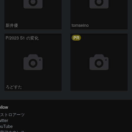
新井優
tomseino
PR
P/2023 S1 の変化
ろどすた
llow
ストロアーツ
itter
ouTube
空アナウンス