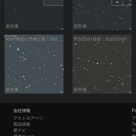
新井優
新井優
433P彗星の予報位置：2025/05/04
P/2023S1彗星：2025/03/21
新井優
新井優
会社情報
Fo
アストロアーツ
ア
製品情報
Tw
星ナビ
Y
星空ガイド
星