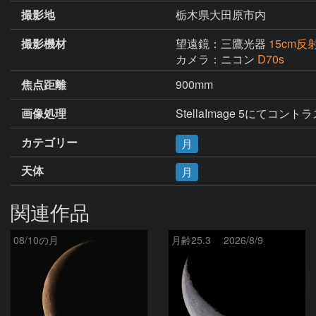
撮影地
栃木県大田原市内
撮影機材
望遠鏡：三鷹光器
15cm反
カメラ：ニコン
D70s
焦点距離
900mm
画像処理
StellaImage 5にてコン
カテゴリー
月
天体
月
関連作品
08/10の月
月齢25.3 2026/8/9