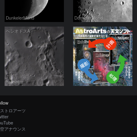
DunkelerMond
DunkelerMond
PR
ヘシオドスA
hare-star
llow
ストロアーツ
itter
ouTube
空アナウンス