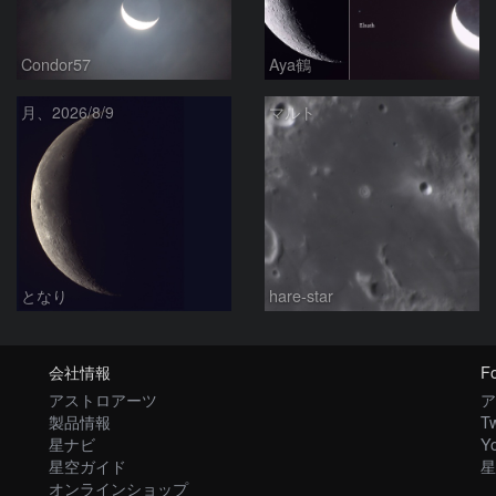
Condor57
Aya鶴
月、2026/8/9
マルト
となり
hare-star
会社情報
Fo
アストロアーツ
ア
製品情報
Tw
星ナビ
Y
星空ガイド
星
オンラインショップ