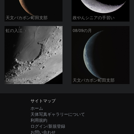
天文バカボン町田支部
政やんシニアの手習い
虹の入江
08/09の月
DunkelerMond
天文バカボン町田支部
サイトマップ
ホーム
天体写真ギャラリーについて
利用規約
ログイン/新規登録
お問い合わせ