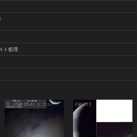
射
トラスト処理
月（月齢 25.4）と エルナト（おうし座β星）
月齢25.3