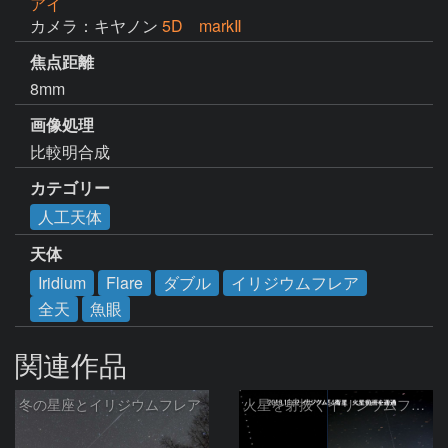
アイ
カメラ：キヤノン
5D markⅡ
焦点距離
8mm
画像処理
比較明合成
カテゴリー
人工天体
天体
Iridium
Flare
ダブル
イリジウムフレア
全天
魚眼
関連作品
冬の星座とイリジウムフレア
火星を射抜くイリジウムフレア