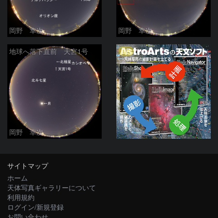
岡野 幸次
岡野 幸次
PR
地球へ落下直前 天宮1号
岡野 幸次
サイトマップ
ホーム
天体写真ギャラリーについて
利用規約
ログイン/新規登録
お問い合わせ