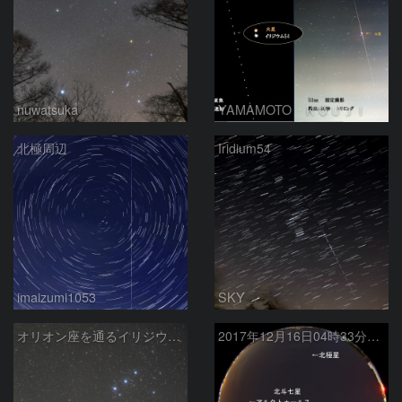
nuwatsuka
YAMAMOTO ＫＯＵＪＩ
北極周辺
Iridium54
imaizumi1053
SKY
オリオン座を通るイリジウムフレア
2017年12月16日04時33分の火球