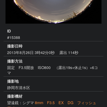
ID
#15388
撮影日時
2013年8月26日 3時42分0秒
露出 114秒
撮影方法
固定 F3.5開放 ISO800 （露出19s+休止1s）×6コ
マ
撮影地
静岡市清水区
撮影機材
望遠鏡：シグマ
8mm F3.5 EX DG フィッシュ