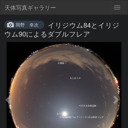
天体写真ギャラリー
Togg
navig
イリジウム84とイリジ
岡野 幸次
ウム90によるダブルフレア