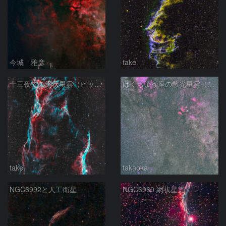
今城 雅彦
take
十三夜での網状星雲（ピッカリングの三角）
はくちょう座の散光星雲（１００ｍｍ）
take
takaoka
NGC6992と人工衛星
NGC6960 網状星雲