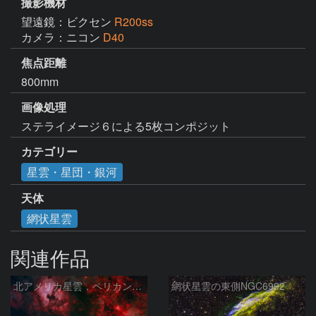
撮影機材
望遠鏡：ビクセン
R200ss
カメラ：ニコン
D40
焦点距離
800mm
画像処理
ステライメージ６による5枚コンポジット
カテゴリー
星雲・星団・銀河
天体
網状星雲
関連作品
北アメリカ星雲，ペリカン星雲，サドル付近，クレセント星雲，網状星雲・・・etc
網状星雲の東側NGC6992