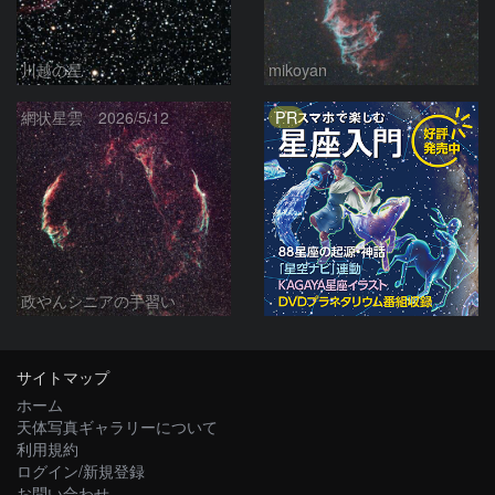
川越の星
mikoyan
PR
網状星雲 2026/5/12
政やんシニアの手習い
サイトマップ
ホーム
天体写真ギャラリーについて
利用規約
ログイン/新規登録
お問い合わせ