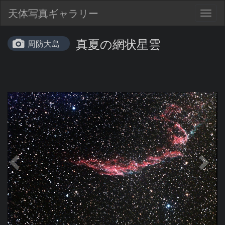
天体写真ギャラリー
Togg
navig
真夏の網状星雲
周防大島