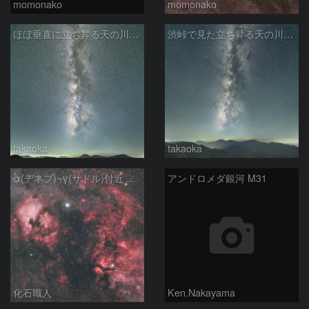
momonako
momonako
ほぼ垂直に立ち昇る天の川銀河
渋峠で見た立ち昇る天の川銀河
takaoka
takaoka
α(デネブ)~γ(サドル)付近 NGC7000 北アメリカ星雲 IC5067~5070 ペリカン星雲 はくちょう座
アンドロメダ銀河 M31
化石職人
Ken.Nakayama