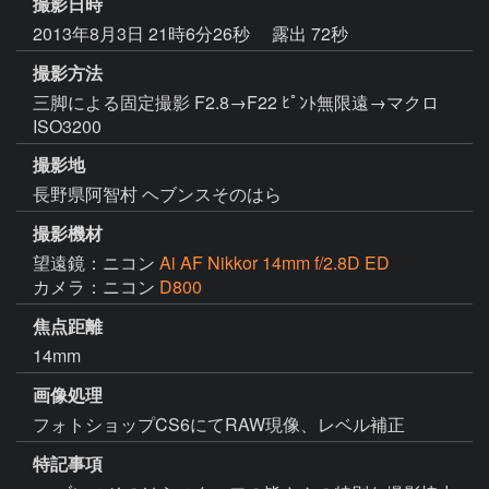
撮影日時
2013年8月3日 21時6分26秒
露出 72秒
撮影方法
三脚による固定撮影 F2.8→F22 ﾋﾟﾝﾄ無限遠→マクロ
ISO3200
撮影地
長野県阿智村 ヘブンスそのはら
撮影機材
望遠鏡：ニコン
Ai AF Nikkor 14mm f/2.8D ED
カメラ：ニコン
D800
焦点距離
14mm
画像処理
フォトショップCS6にてRAW現像、レベル補正
特記事項