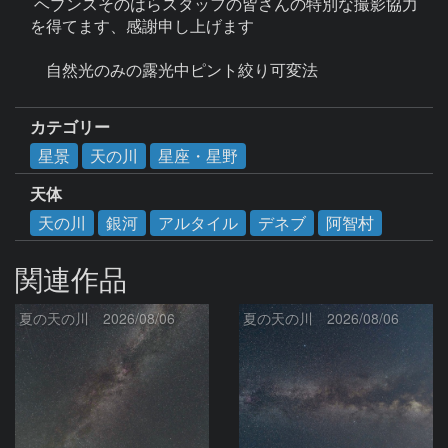
 ヘブンスそのはらスタッフの皆さんの特別な撮影協力
を得てます、感謝申し上げます

　自然光のみの露光中ピント絞り可変法

カテゴリー
星景
天の川
星座・星野
天体
天の川
銀河
アルタイル
デネブ
阿智村
関連作品
夏の天の川 2026/08/06
夏の天の川 2026/08/06