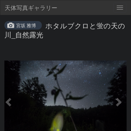
天体写真ギャラリー
Togg
navig
ホタルブクロと蛍の天の
宮坂 雅博
川_自然露光