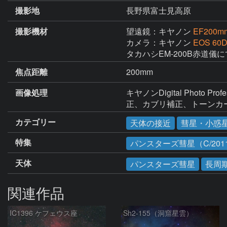
撮影地
長野県富士見高原
撮影機材
望遠鏡：キヤノン
EF200m
カメラ：キヤノン
EOS 60
タカハシEM-200B赤道儀
焦点距離
200mm
画像処理
キヤノンDigital Pho
正、カブリ補正、トーンカ
カテゴリー
天体の接近
彗星・小惑
特集
パンスターズ彗星（C/2011
天体
パンスターズ彗星
長周
関連作品
IC1396 ケフェウス座
Sh2-155（洞窟星雲）