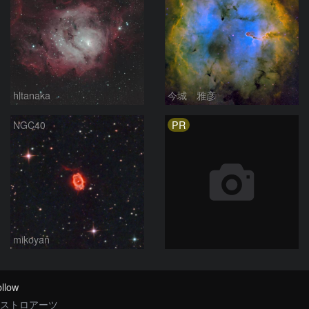
hltanaka
今城 雅彦
PR
NGC40
mikoyan
llow
ストロアーツ