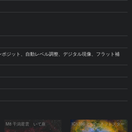
星核基準加算コンポジット、自動レベル調整、デジタル現像、フラット補
M8 干潟星雲 いて座
IC1396 と ガーネットスター