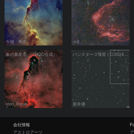
今城 雅彦
ｍ2
象の鼻星雲 （HOO合成）
パンスターズ彗星 ( C/2024R4 )：2026/07/27
oton_inoue
新井優
会社情報
Fo
アストロアーツ
ア