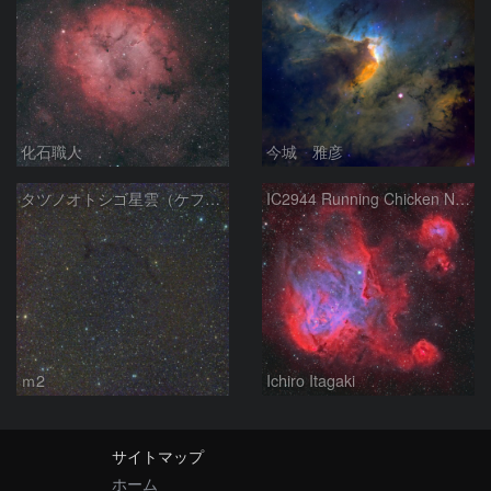
化石職人
今城 雅彦
タツノオトシゴ星雲（ケフェウス座）
IC2944 Running Chicken Nebula
ｍ2
Ichiro Itagaki
サイトマップ
ホーム