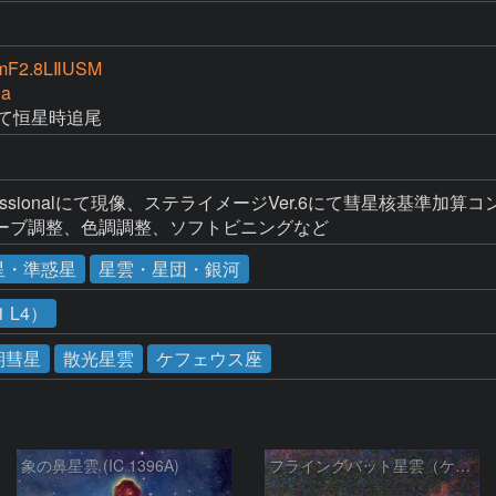
mF2.8LⅡUSM
Da
にて恒星時追尾
to Professionalにて現像、ステライメージVer.6にて彗
ーブ調整、色調調整、ソフトビニングなど
星・準惑星
星雲・星団・銀河
 L4）
期彗星
散光星雲
ケフェウス座
象の鼻星雲 (IC 1396A)
フライングバット星雲（ケフェウス座）