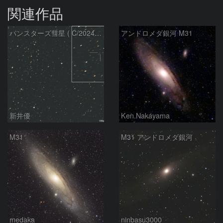
関連作品
パンスターズ彗星 ( C/2024R4 )：2026/07/27
アンドロメダ銀河 M31
新井優
Ken.Nakayama
M31
M31 アンドロメダ銀河
medaka
ninbasu3000