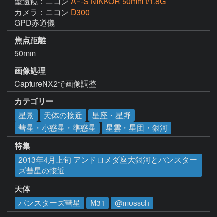
望遠鏡：ニコン
AF-S NIKKOR 50mm f/1.8G
カメラ：ニコン
D300
GPD赤道儀
焦点距離
50mm
画像処理
CaptureNX2で画像調整
カテゴリー
星景
天体の接近
星座・星野
彗星・小惑星・準惑星
星雲・星団・銀河
特集
2013年4月上旬 アンドロメダ座大銀河とパンスター
ズ彗星の接近
天体
パンスターズ彗星
M31
@mossch