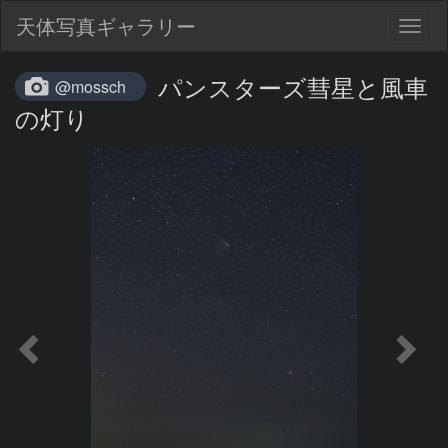
天体写真ギャラリー
Togg
navig
パンスターズ彗星と風車
@mossch
の灯り