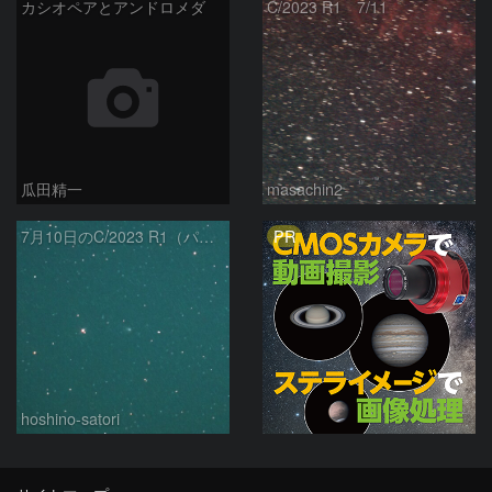
カシオペアとアンドロメダ
C/2023 R1 7/11
瓜田精一
masachin2
PR
7月10日のC/2023 R1（パンスターズ彗星）
hoshino-satori