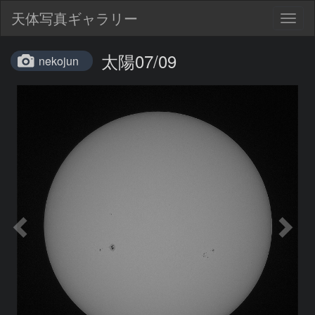
天体写真ギャラリー
Togg
navig
太陽07/09
nekojun