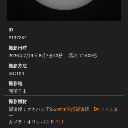
ID
#137287
撮影日時
2026年7月9日 8時7分42秒
露出 1/1600秒
撮影方法
ISO100
撮影地
我孫子市
撮影機材
望遠鏡：タカハシ
TS-50mm屈折望遠鏡 D4フィルタ
ー
カメラ：オリンパス
E-PL1