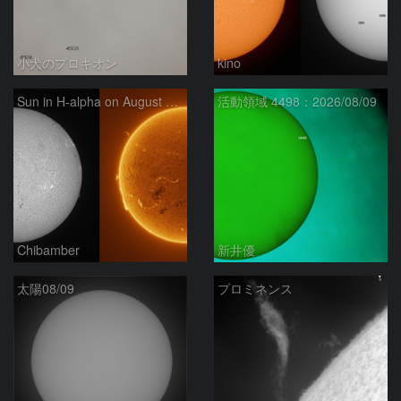
小犬のプロキオン
kino
Sun in H-alpha on August 9, 2026
活動領域 4498：2026/08/09
Chibamber
新井優
太陽08/09
プロミネンス