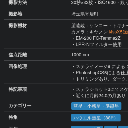
撮影方法
30秒×32枚・ISO1600・絞り
撮影地
埼玉県寄居町
撮影機材
望遠鏡：ケンコー・トキナ
カメラ：キヤノン
kissX5
・EM-200 FG-Temma2Z

・LPR-Nフィルター使用
焦点距離
1000mm
画像処理
・ステライメージ9 による 
・PhotoshopCS5による仕
・トリミングあり、ダーク
特記事項
・ステラショット3にてスケ
・近くに月齢24.0の月あり
カテゴリー
彗星・小惑星・準惑星
特集
ハウエル彗星（88P）