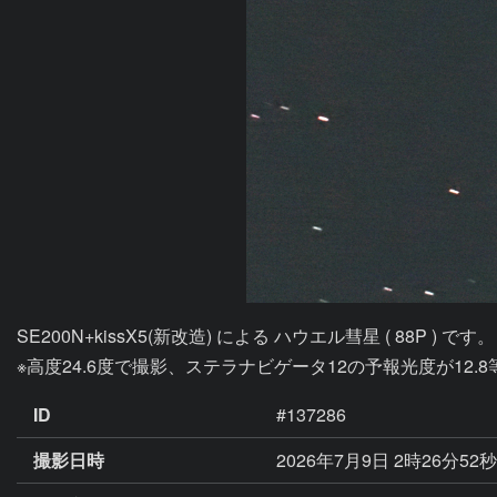
SE200N+kissX5(新改造) による ハウエル彗星 ( 88P ) です。

※高度24.6度で撮影、ステラナビゲータ12の予報光度が12.8
ID
#137286
撮影日時
2026年7月9日 2時26分52