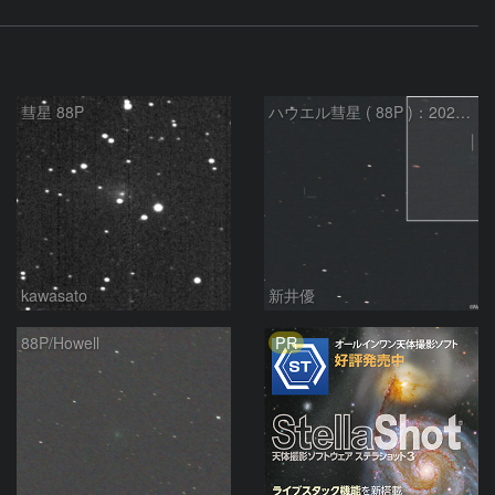
彗星 88P
ハウエル彗星 ( 88P )：2026/07/20
kawasato
新井優
PR
88P/Howell