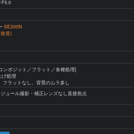
F5.0
ー
SE200N
(新改造)
コンポジット／フラット／各種処理]

上げ処理

、フラットなし、背景のムラ多し
ジュール撮影・補正レンズなし直接焦点
