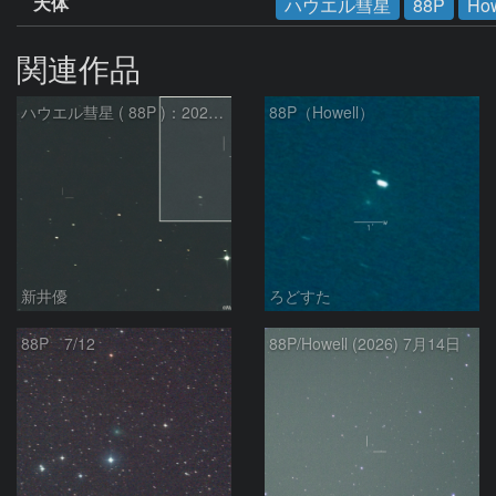
天体
ハウエル彗星
88P
How
関連作品
ハウエル彗星 ( 88P )：2026/07/27
88P（Howell）
新井優
ろどすた
88P 7/12
88P/Howell (2026) 7月14日