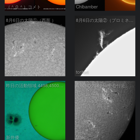
（＾０＾）コメト
Chibamber
8月6日の太陽①（西面 ）
8月6日の太陽②（プロミネン北東縁 ）
toritori
toritori
昨日の活動領域 4498,4500：2026/08/05
8/6朝の太陽(Hα中心付近、4498、4502付近)
新井優
Maki