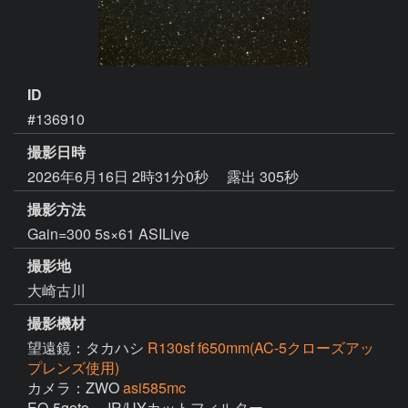
ID
#136910
撮影日時
2026年6月16日 2時31分0秒
露出 305秒
撮影方法
Gain=300 5s×61 ASILive
撮影地
大崎古川
撮影機材
望遠鏡：タカハシ
R130sf f650mm(AC-5クローズアッ
プレンズ使用)
カメラ：ZWO
asi585mc
EQ-5goto 　IR/UYカットフィルター