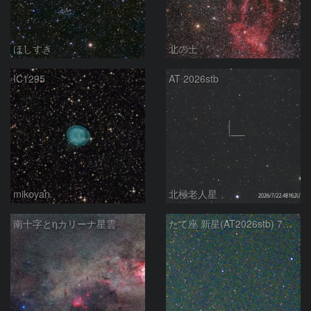
ほしすき
北の士
IC1295
AT 2026stb
mikoyan
北極老人星
南十字とηカリーナ星雲
たて座 新星(AT2026stb) 7月14日 Seestar50