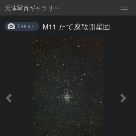
天体写真ギャラリー
Togg
navig
M11 たて座散開星団
T.Shinji