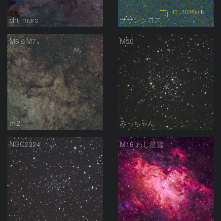
chi_muro
サザンクロス
M6＆M7
M50
ｍ2
みっちゃん
NGC2324
M16 わし星雲