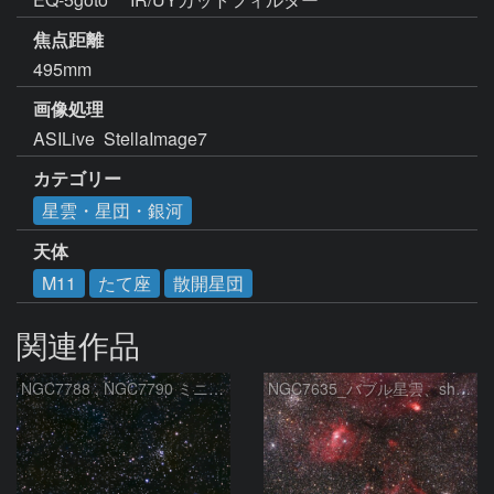
焦点距離
495mm
画像処理
ASILive  StellaImage7
カテゴリー
星雲・星団・銀河
天体
M11
たて座
散開星団
関連作品
NGC7788 , NGC7790 ミニ二重星団
NGC7635_バブル星雲、sh2-157_くわがた星雲