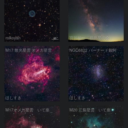
mikoyan
宮川祐一「福井星の会」
M17 散光星雲 オメガ星雲
NGC6822 バーナード銀河
ほしすき
ほしすき
M17オメガ星雲 いて座
M20 三裂星雲 いて座