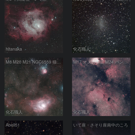
hltanaka
化石職人
M8 M20 M21 NGC6559 猫の手星雲 いて座
M17 オメガ星雲 M24 バンビの横顔 いて座
化石職人
化石職人
Abell51
いて座・さそり座南中のころ