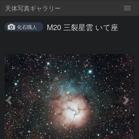
天体写真ギャラリー
Togg
navig
M20 三裂星雲 いて座
化石職人