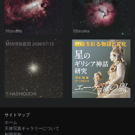
hltanaka
hltanaka
PR
M55球状星団 2026/07/12
T-HASHIGUCHI
サイトマップ
ホーム
天体写真ギャラリーについて
利用規約