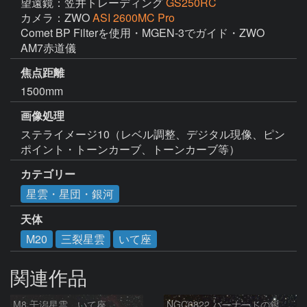
望遠鏡：笠井トレーディング
GS250RC
カメラ：ZWO
ASI 2600MC Pro
Comet BP Filterを使用・MGEN-3でガイド・ZWO 
焦点距離
1500mm
画像処理
ステライメージ10（レベル調整、デジタル現像、ピン
ポイント・トーンカーブ、トーンカーブ等）
カテゴリー
星雲・星団・銀河
天体
M20
三裂星雲
いて座
関連作品
M8 干潟星雲 いて座
NGC6822 バーナードの銀河 いて座