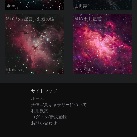
ktom
山田昇
M16 わし星雲 創造の柱 へび座
M16 わし星雲
hltanaka
ほしすき
サイトマップ
ホーム
天体写真ギャラリーについて
利用規約
ログイン/新規登録
お問い合わせ