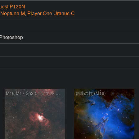
uest P130N
 Neptune-M, Player One Uranus-C
Photoshop
M16 M17 Sh2-54 いて座 へび座
創造の柱 (M16)