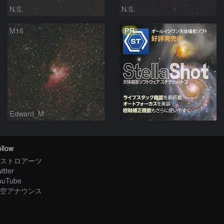
N.S.
N.S.
PR
M16
Edward_M
llow
ストロアーツ
itter
ouTube
空アナウンス