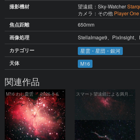
撮影機材
望遠鏡：Sky-Watcher
Starq
カメラ：その他
Player One
焦点距離
650mm
画像処理
StellaImage9、PixInsight、
カテゴリー
星雲・星団・銀河
天体
M16
関連作品
M16 わし星雲 2026-8-6
スマート望遠鏡による満月下の星雲（M16,NGC6960）