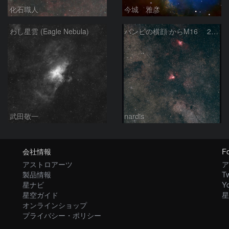
化石職人
今城 雅彦
わし星雲 (Eagle Nebula)
バンビの横顔 からM16 2026/06/14
武田敬一
nardis
会社情報
Fo
アストロアーツ
ア
製品情報
Tw
星ナビ
Y
星空ガイド
星
オンラインショップ
プライバシー・ポリシー