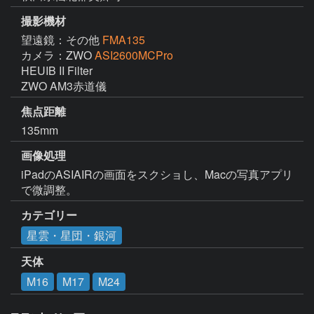
撮影機材
望遠鏡：その他
FMA135
カメラ：ZWO
ASI2600MCPro
HEUIB II Filter

ZWO AM3赤道儀
焦点距離
135mm
画像処理
iPadのASIAIRの画面をスクショし、Macの写真アプリ
で微調整。
カテゴリー
星雲・星団・銀河
天体
M16
M17
M24