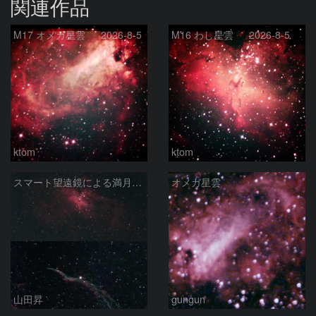
関連作品
M17 オメガ星雲 2026-8-5
M16 わし星雲 2026-8-5
ktom
ktom
スマート望遠鏡による満月下の星雲（M16,NGC6960）
オメガ星雲
山田昇
gungun