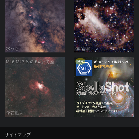
水っち
gungun
PR
M16 M17 Sh2-54 いて座 へび座
化石職人
サイトマップ