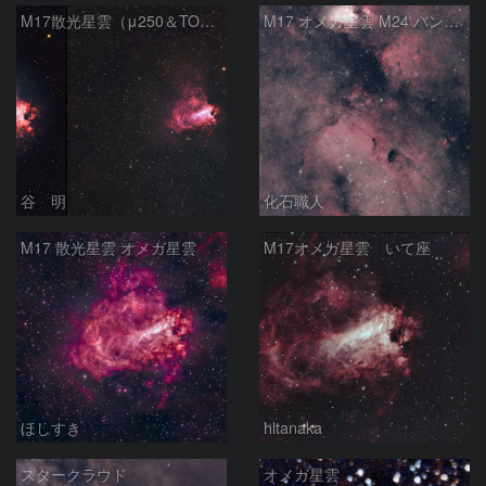
M17散光星雲（μ250＆TOA130）
M17 オメガ星雲 M24 バンビの横顔 いて座
谷 明
化石職人
M17 散光星雲 オメガ星雲
M17オメガ星雲 いて座
ほしすき
hltanaka
スタークラウド
オメガ星雲