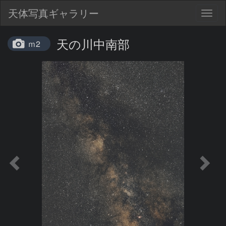
天体写真ギャラリー
Togg
navig
天の川中南部
ｍ2