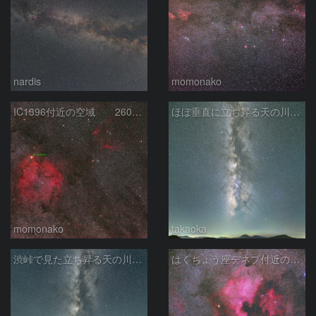
nardis
momonako
IC1396付近の空域 260720
ほぼ垂直に立ち昇る天の川銀河
momonako
takaoka
渋峠で見た立ち昇る天の川銀河
はくちょう座デネブ付近の空域 260720