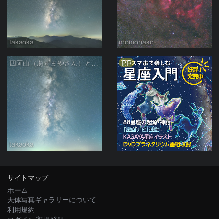
takaoka
momonako
PR
四阿山（あずまやさん）と立ち昇る夏の銀河
takaoka
サイトマップ
ホーム
天体写真ギャラリーについて
利用規約
ログイン/新規登録