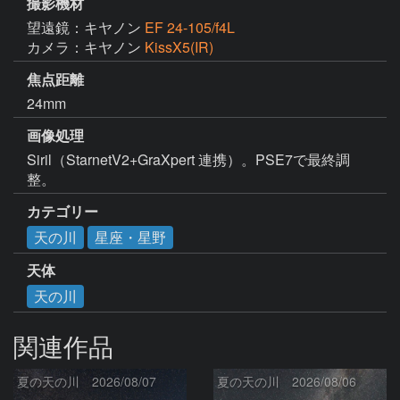
撮影機材
望遠鏡：キヤノン
EF 24-105/f4L
カメラ：キヤノン
KissX5(IR)
焦点距離
24mm
画像処理
Siril（StarnetV2+GraXpert 連携）。PSE7で最終調
整。
カテゴリー
天の川
星座・星野
天体
天の川
関連作品
夏の天の川 2026/08/07
夏の天の川 2026/08/06