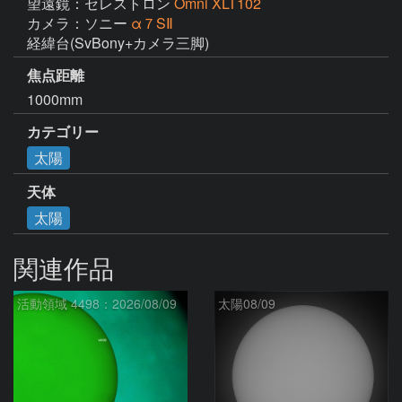
望遠鏡：セレストロン
Omni XLT102
カメラ：ソニー
α７SⅡ
経緯台(SvBony+カメラ三脚)
焦点距離
1000mm
カテゴリー
太陽
天体
太陽
関連作品
活動領域 4498：2026/08/09
太陽08/09