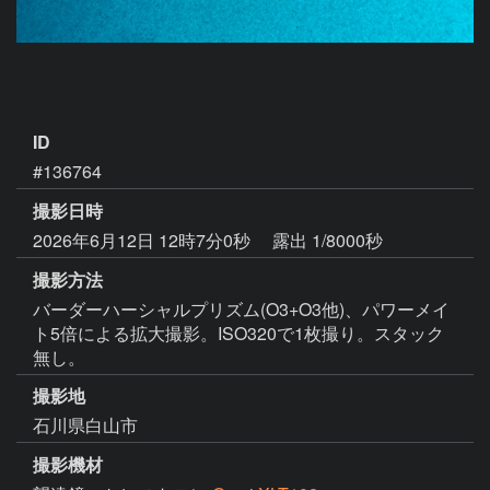
ID
#136764
撮影日時
2026年6月12日 12時7分0秒
露出 1/8000秒
撮影方法
バーダーハーシャルプリズム(O3+O3他)、パワーメイ
ト5倍による拡大撮影。ISO320で1枚撮り。スタック
無し。
撮影地
石川県白山市
撮影機材