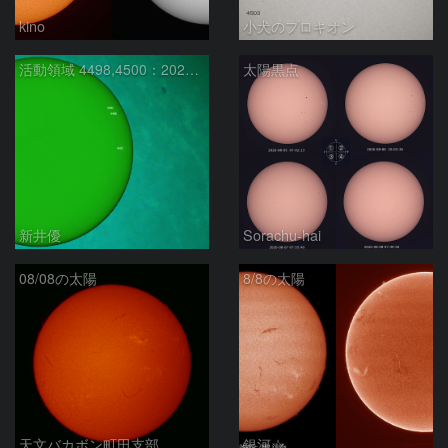
kino
小犬のプロキオン
活動領域 4498,4500：2026/08/08
太陽黒点
新井優
Sorachu-hai
08/08の太陽
8/8の太陽
天文バカボン町田支部
銀河☆