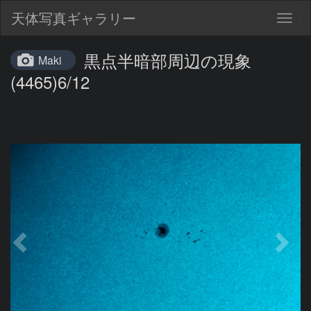
天体写真ギャラリー
Togg
navig
黒点半暗部周辺の現象
Maki
(4465)6/12