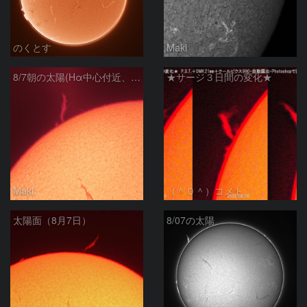
のくとす
Maki
8/7朝の太陽(Hα中心付近、プロミネンス)
★サージ３日間の変化★
Maki
（＾０＾）コメト
太陽面（8月7日）
8/07の太陽