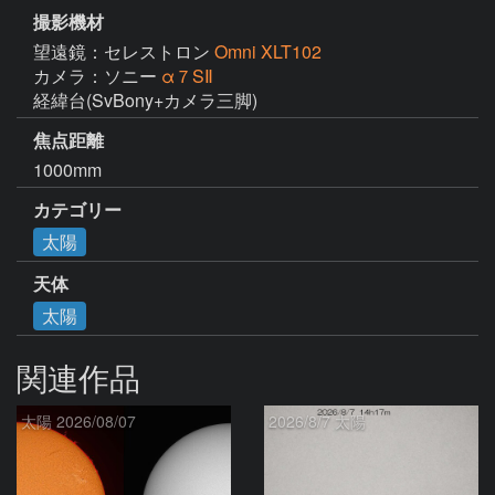
撮影機材
望遠鏡：セレストロン
Omni XLT102
カメラ：ソニー
α７SⅡ
経緯台(SvBony+カメラ三脚)
焦点距離
1000mm
カテゴリー
太陽
天体
太陽
関連作品
太陽 2026/08/07
2026/8/7 太陽