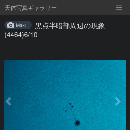
天体写真ギャラリー
Togg
navig
黒点半暗部周辺の現象
Maki
(4464)6/10