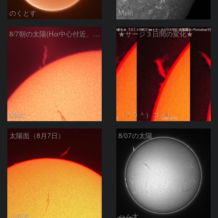
のくとす
Maki
8/7朝の太陽(Hα中心付近、プロミネンス)
★サージ３日間の変化★
Maki
（＾０＾）コメト
太陽面（8月7日）
8/07の太陽
山田昇
ハム太