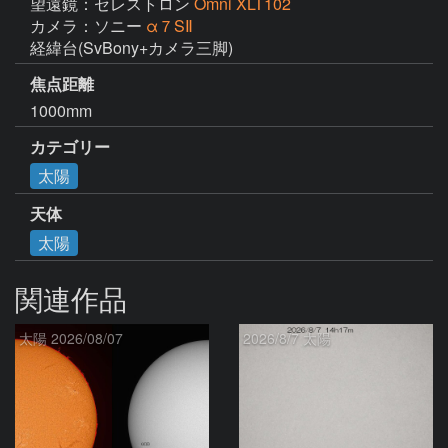
望遠鏡：セレストロン
Omni XLT102
カメラ：ソニー
α７SⅡ
経緯台(SvBony+カメラ三脚)
焦点距離
1000mm
カテゴリー
太陽
天体
太陽
関連作品
太陽 2026/08/07
2026/8/7 太陽