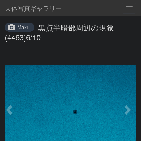
天体写真ギャラリー
Togg
navig
黒点半暗部周辺の現象
Maki
(4463)6/10