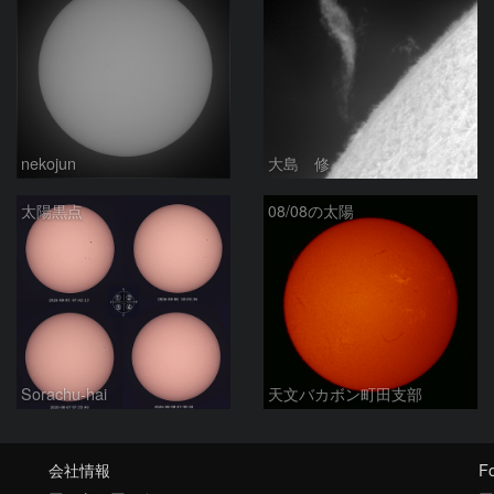
nekojun
大島 修
太陽黒点
08/08の太陽
Sorachu-hai
天文バカボン町田支部
会社情報
Fo