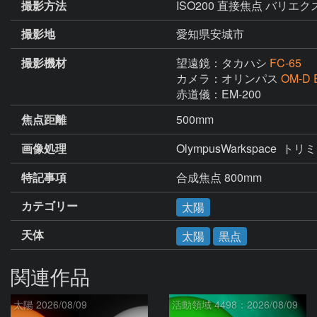
撮影方法
ISO200 直接焦点 バリエクステンダー1
撮影地
愛知県安城市
撮影機材
望遠鏡：タカハシ
FC-65
カメラ：オリンパス
OM-D 
赤道儀：EM-200
焦点距離
500mm
画像処理
OlympusWarkspace  ト
特記事項
合成焦点 800mm
カテゴリー
太陽
天体
太陽
黒点
関連作品
太陽 2026/08/09
活動領域 4498：2026/08/09