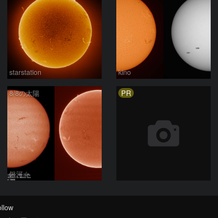
starstation
kino
PR
8/8の太陽
銀河☆
llow