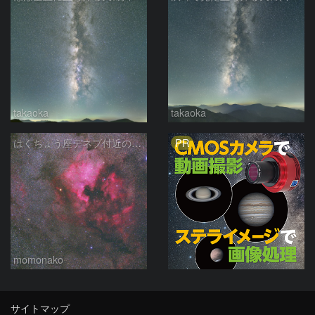
takaoka
takaoka
PR
はくちょう座デネブ付近の空域 260720
momonako
サイトマップ