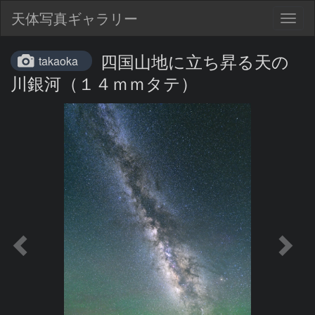
天体写真ギャラリー
Togg
navig
四国山地に立ち昇る天の
takaoka
川銀河（１４ｍｍタテ）