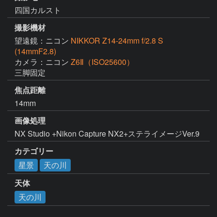
四国カルスト
撮影機材
望遠鏡：ニコン
NIKKOR Z14-24mm f/2.8 S
(14mmF2.8)
カメラ：ニコン
Z6Ⅱ（ISO25600）
三脚固定
焦点距離
14mm
画像処理
NX Studio +Nikon Capture NX2+ステライメージVer.9
カテゴリー
星景
天の川
天体
天の川