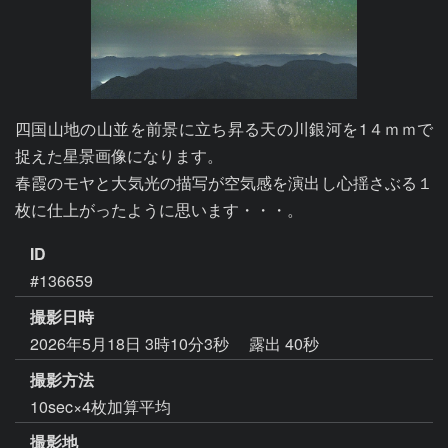
四国山地の山並を前景に立ち昇る天の川銀河を1４ｍｍで
捉えた星景画像になります。

春霞のモヤと大気光の描写が空気感を演出し心揺さぶる１
枚に仕上がったように思います・・・。
ID
#136659
撮影日時
2026年5月18日 3時10分3秒
露出 40秒
撮影方法
10sec×4枚加算平均
撮影地