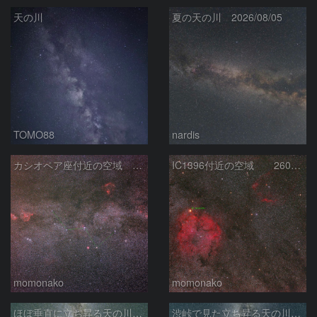
天の川
夏の天の川 2026/08/05
TOMO88
nardis
カシオペア座付近の空域 260720
IC1396付近の空域 260720
momonako
momonako
ほぼ垂直に立ち昇る天の川銀河
渋峠で見た立ち昇る天の川銀河