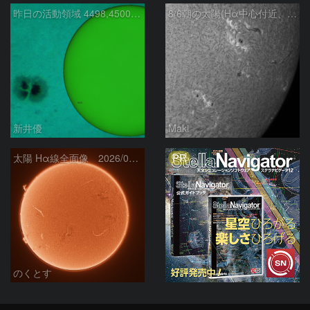
昨日の活動領域 4498,4500：2026/08/05
8/6朝の太陽(Hα中心付近、4498、4502付近)
新井優
Maki
PR
太陽 Hα線全面像 2026/08/06
のくとす