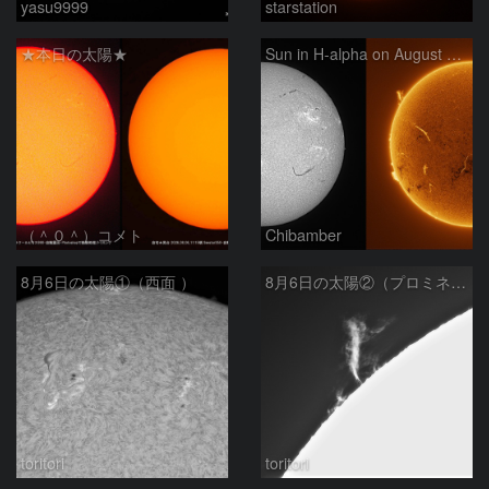
yasu9999
starstation
★本日の太陽★
Sun in H-alpha on August 6, 2026
（＾０＾）コメト
Chibamber
8月6日の太陽①（西面 ）
8月6日の太陽②（プロミネン北東縁 ）
toritori
toritori