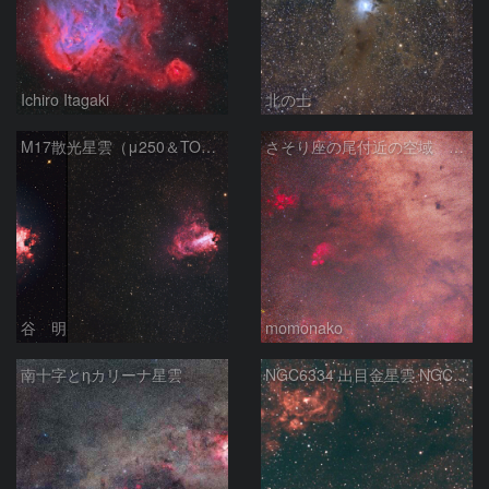
Ichiro Itagaki
北の士
M17散光星雲（μ250＆TOA130）
さそり座の尾付近の空域 260718
谷 明
momonako
南十字とηカリーナ星雲
NGC6334 出目金星雲 NGC6357 彼岸花星雲 さそり座