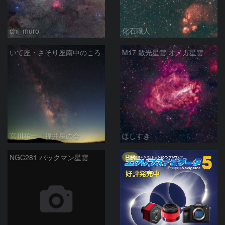
chi_muro
化石職人
いて座・さそり座南中のころ
M17 散光星雲 オメガ星雲
宮川祐一「福井星の会」
ほしすき
PR
NGC281 パックマン星雲