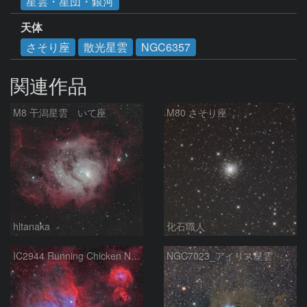
星雲・星団・銀河
天体
さそり座
散光星雲
NGC6357
関連作品
M8 干潟星雲 いて座
M80 さそり座
hltanaka
化石職人
IC2944 Running Chicken Nebula
NGC7023_アイリス星雲