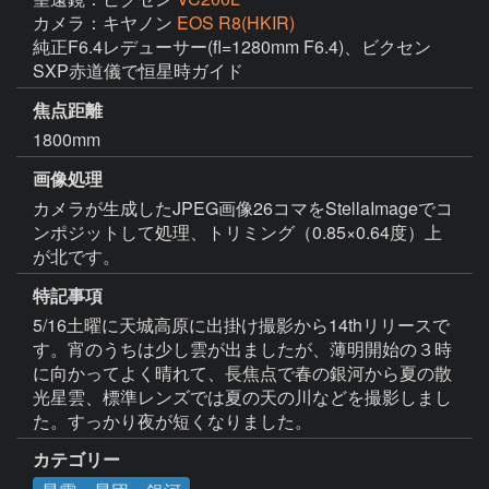
カメラ：キヤノン
EOS R8(HKIR)
純正F6.4レデューサー(fl=1280mm F6.4)、ビクセン
SXP赤道儀で恒星時ガイド
焦点距離
1800mm
画像処理
カメラが生成したJPEG画像26コマをStellaImageでコ
ンポジットして処理、トリミング（0.85×0.64度）上
が北です。
特記事項
5/16土曜に天城高原に出掛け撮影から14thリリースで
す。宵のうちは少し雲が出ましたが、薄明開始の３時
に向かってよく晴れて、長焦点で春の銀河から夏の散
光星雲、標準レンズでは夏の天の川などを撮影しまし
た。すっかり夜が短くなりました。
カテゴリー