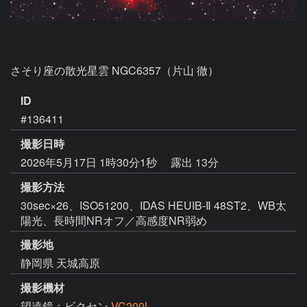
さそり座の散光星雲 NGC6357（片山 徹）
ID
#136411
撮影日時
2026年5月17日 1時30分1秒
露出 13分
撮影方法
30sec×26、ISO51200、IDAS HEUIB-Ⅱ 48ST2、WB太
陽光、長時間NRオフ／高感度NR弱め
撮影地
静岡県 天城高原
撮影機材
望遠鏡：ビクセン
VC200L