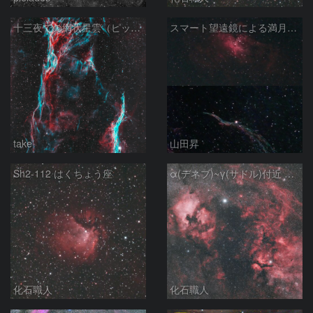
十三夜での網状星雲（ピッカリングの三角）
スマート望遠鏡による満月下の星雲（M16,NGC6960）
take
山田昇
Sh2-112 はくちょう座
α(デネブ)~γ(サドル)付近 NGC7000 北アメリカ星雲 IC5067~5070 ペリカン星雲 はくちょう座
化石職人
化石職人