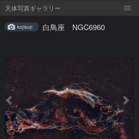
天体写真ギャラリー
Togg
navig
白鳥座 NGC6960
kojikoji