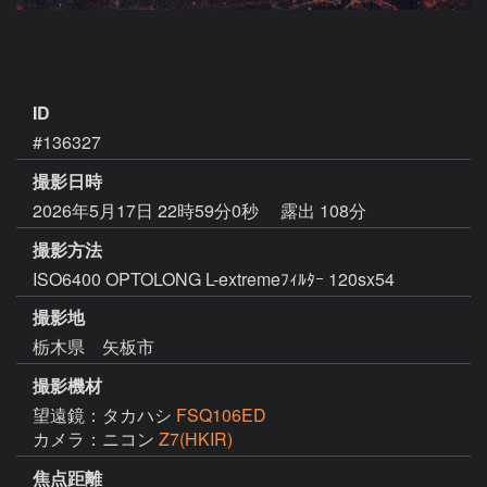
ID
#136327
撮影日時
2026年5月17日 22時59分0秒
露出 108分
撮影方法
ISO6400 OPTOLONG L-extremeﾌｨﾙﾀｰ 120sx54
撮影地
栃木県 矢板市
撮影機材
望遠鏡：タカハシ
FSQ106ED
カメラ：ニコン
Z7(HKIR)
焦点距離