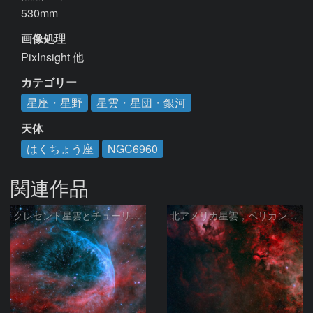
530mm
画像処理
PixInsight 他
カテゴリー
星座・星野
星雲・星団・銀河
天体
はくちょう座
NGC6960
関連作品
クレセント星雲とチューリップ星雲の真ん中あたりにある星雲 NGC6883 ???
北アメリカ星雲，ペリカン星雲，サドル付近，クレセント星雲，網状星雲・・・etc