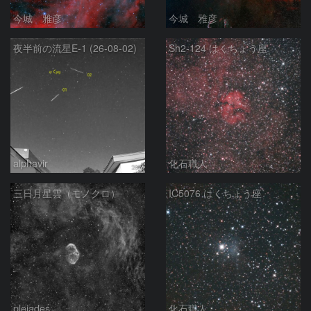
今城 雅彦
今城 雅彦
夜半前の流星E-1 (26-08-02)
Sh2-124 はくちょう座
alphavir
化石職人
三日月星雲（モノクロ）
IC5076 はくちょう座
pleiades
化石職人