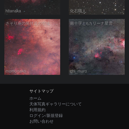
hltanaka
化石職人
さそり座の尾付近の空域 260718
南十字とηカリーナ星雲
momonako
chi_muro
サイトマップ
ホーム
天体写真ギャラリーについて
利用規約
ログイン/新規登録
お問い合わせ