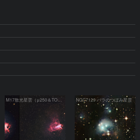
M17散光星雲（μ250＆TOA130）
NGC7129 バラのつぼみ星雲