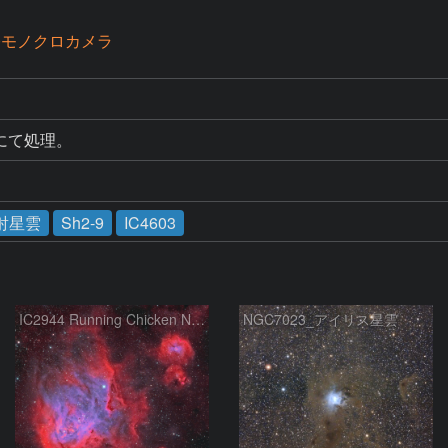
00モノクロカメラ
026にて処理。
射星雲
Sh2-9
IC4603
IC2944 Running Chicken Nebula
NGC7023_アイリス星雲