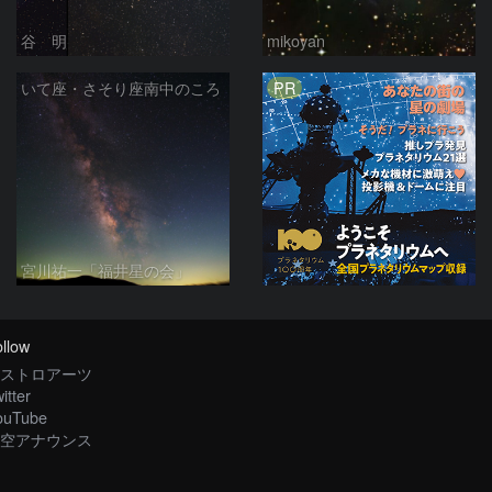
谷 明
mikoyan
PR
いて座・さそり座南中のころ
宮川祐一「福井星の会」
llow
ストロアーツ
itter
ouTube
空アナウンス