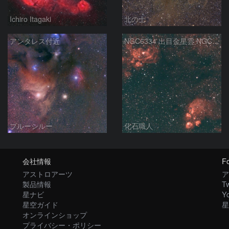
Ichiro Itagaki
北の士
アンタレス付近
NGC6334 出目金星雲 NGC6357 彼岸花星雲 さそり座
ブルーシルー
化石職人
会社情報
Fo
アストロアーツ
ア
製品情報
Tw
星ナビ
Y
星空ガイド
星
オンラインショップ
プライバシー・ポリシー