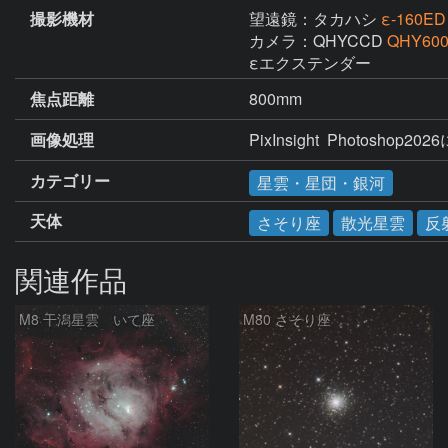
撮影機材
望遠鏡：タカハシ
ε-160ED
カメラ：QHYCCD
QHY6
εエクステンダー
焦点距離
800mm
画像処理
PixInsight  Photoshop2
カテゴリー
星雲・星団・銀河
天体
さそり座
散光星雲
反
関連作品
M8 干潟星雲 いて座
M80 さそり座