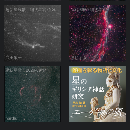
超新星残骸、網状星雲 (NGC6960)
NGC6960 網状星雲
武田敬一
ほしすき
PR
網状星雲 2026/06/14
nardis