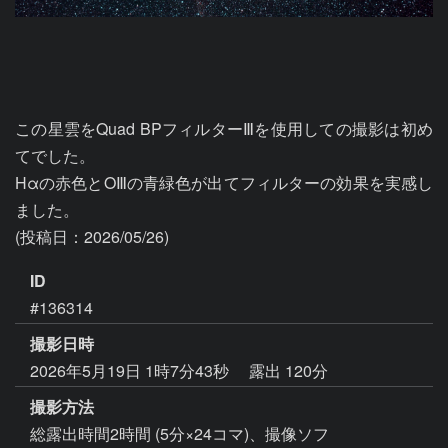
この星雲をQuad BPフィルターⅢを使用しての撮影は初め
てでした。

Hαの赤色とOⅢの青緑色が出てフィルターの効果を実感し
ました。

ID
#136314
撮影日時
2026年5月19日 1時7分43秒
露出 120分
撮影方法
総露出時間2時間 (5分×24コマ)、撮像ソフ