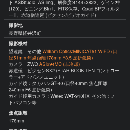
ト:ASIStudio_ASIImg、解像度:4144×2822、ゲイン:中
(120)、ビニング:Bin1、FITS保存、Quad BPフィルタ
ーⅢ、赤道儀追尾 (ビクセン/ビデオガイド)
撮影地
長野県軽井沢町
撮影機材
望遠鏡：その他
William Optics:MINICAT51 WIFD (口
径51mm 焦点距離178mm F3.5 屈折鏡筒)
カメラ：ZWO
ASI294MC (非冷却)
赤道儀：ビクセンSX2 (STAR BOOK TEN コントロー
ラー+アドバンスユニット)

ガイド鏡：タカハシGT-40 (口径40mm 焦点距離
240mm F6 屈折鏡筒)

ガイド鏡用カメラ：Watec WAT-910HX  その他：ノー
焦点距離
178mm