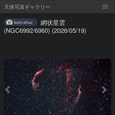
天体写真ギャラリー
Togg
navig
網状星雲
kuro-shuu
(NGC6992/6960) (2026/05/19)