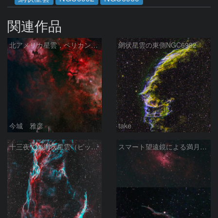
関連作品
北アメリカ星雲，ペリカン星雲，サドル付近，クレセント星雲，網状星雲・・・etc
網状星雲の東側NGC6992
今城 雅彦
take
十三夜での網状星雲（ピッカリングの三角）
スマート望遠鏡による満月下の星雲（M16,NGC6960）