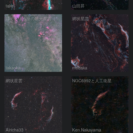
take
山田昇
はくちょう座の散光星雲（１００ｍｍ）
網状星雲
takaoka
medaka
網状星雲
NGC6992と人工衛星
Alricha33
Ken.Nakayama