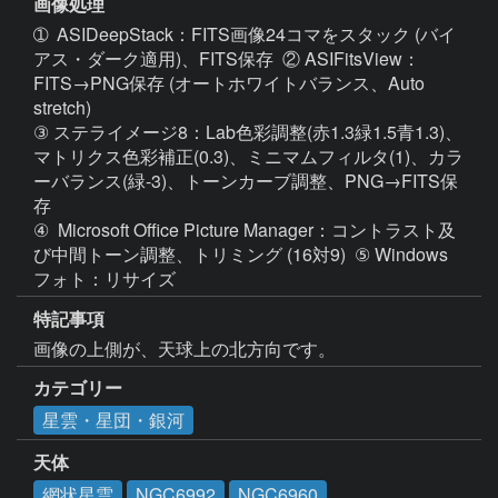
画像処理
➀  ASIDeepStack：FITS画像24コマをスタック (バイ
アス・ダーク適用)、FITS保存  ② ASIFitsView：
FITS→PNG保存 (オートホワイトバランス、Auto 
stretch)  

③ ステライメージ8：Lab色彩調整(赤1.3緑1.5青1.3)、
マトリクス色彩補正(0.3)、ミニマムフィルタ(1)、カラ
ーバランス(緑-3)、トーンカーブ調整、PNG→FITS保
存  

④  Microsoft Office Picture Manager：コントラスト及
び中間トーン調整、トリミング (16対9)  ⑤ Windows
特記事項
画像の上側が、天球上の北方向です。
カテゴリー
星雲・星団・銀河
天体
網状星雲
NGC6992
NGC6960