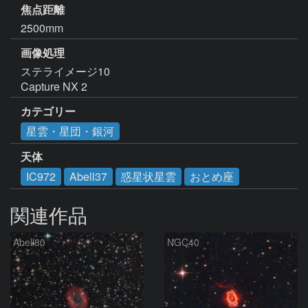
焦点距離
2500mm
画像処理
ステライメージ10

Capture NX 2
カテゴリー
星雲・星団・銀河
天体
IC972
Abell37
惑星状星雲
おとめ座
関連作品
Abell80
NGC40