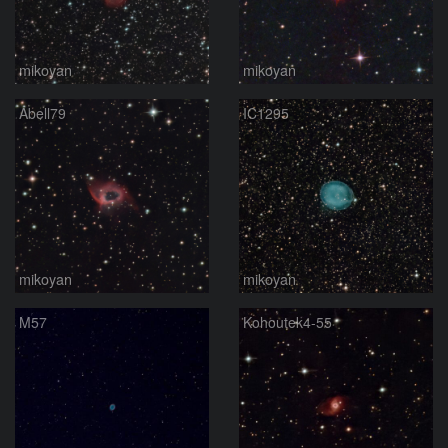
mikoyan
mikoyan
Abell79
IC1295
mikoyan
mikoyan
M57
Kohoutek4-55