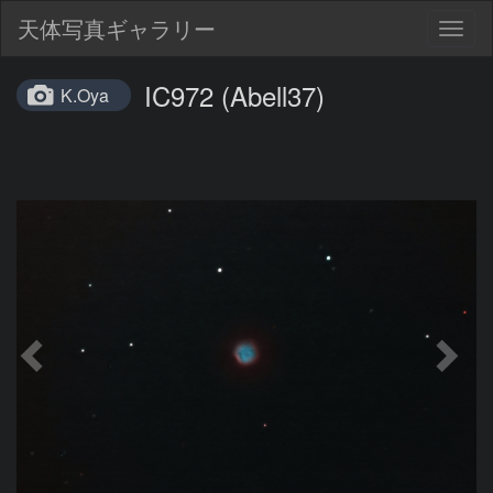
天体写真ギャラリー
Togg
navig
IC972 (Abell37)
K.Oya