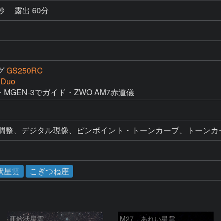
5秒
露出 60分
グ
GS250RC
 Duo
・MGEN-3でガイド・ZWO AM7赤道儀
ル調整、デジタル現像、ピンポイント・トーンカーブ、トーンカ
状星雲
こぎつね座
亜鈴状星雲
M27 あれい星雲