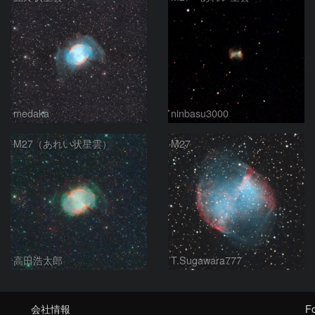
medaka
ninbasu3000
M27（あれい状星雲）
M27
高田浩太郎
T.Sugawara777
会社情報
Fo