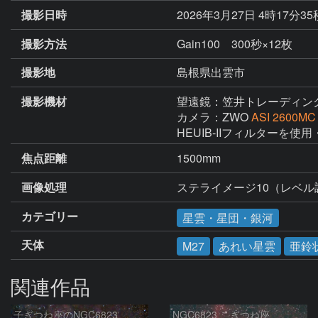
撮影日時
2026年3月27日 4時17分3
撮影方法
Gain100 300秒×12枚
撮影地
島根県出雲市
撮影機材
望遠鏡：笠井トレーディン
カメラ：ZWO
ASI 2600MC
HEUIB-IIフィルターを使用
焦点距離
1500mm
画像処理
ステライメージ10（レベ
カテゴリー
星雲・星団・銀河
天体
M27
あれい星雲
亜鈴
関連作品
子ぎつね座のNGC6823
NGC6823 こぎつね座