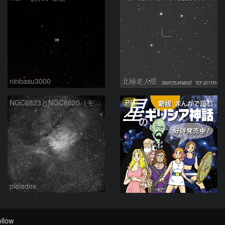
ninbasu3000
北極老人星
PR
NGC6823とNGC6820（モノクロ）
pleiades
llow