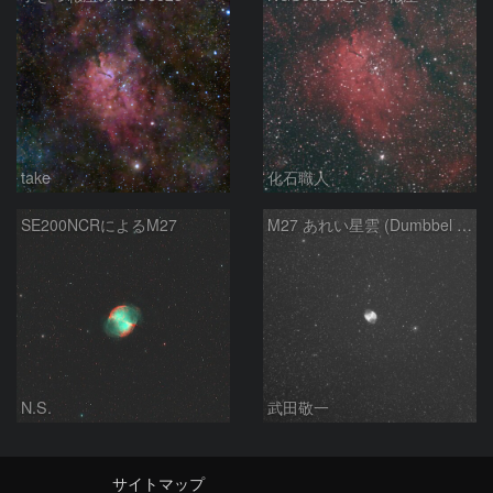
take
化石職人
SE200NCRによるM27
M27 あれい星雲 (Dumbbel Nebura/Apple Core Nebula)
N.S.
武田敬一
サイトマップ