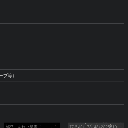
ーブ等）
M27 あれい星雲
TCP J21173148+2225510