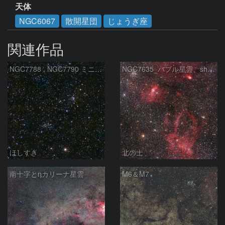
天体
NGC6067
散開星団
じょうぎ座
関連作品
NGC7788 , NGC7790 ミニ二重星団
NGC7635_バブル星雲、sh2-157_くわがた星雲
ほしすき
北の士
南十字とηカリーナ星雲
M6＆M7