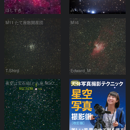
ほしすき
みっちゃん
M11 たて座散開星団
M16
T.Shinji
Edward_M
PR
夜空は宝石箱(とも座 NGC2438) Seestar50