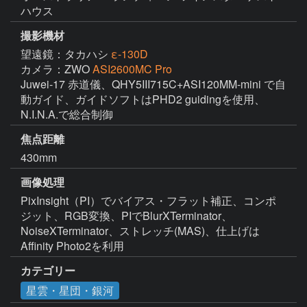
ハウス
撮影機材
望遠鏡：タカハシ
ε-130D
カメラ：ZWO
ASI2600MC Pro
Juwei-17 赤道儀、QHY5III715C+ASI120MM-mini で自
動ガイド、ガイドソフトはPHD2 guidingを使用、
焦点距離
430mm
画像処理
PixInsight（PI）でバイアス・フラット補正、コンポ
ジット、RGB変換、PIでBlurXTerminator、
NoiseXTerminator、ストレッチ(MAS)、仕上げは
Affinity Photo2を利用
カテゴリー
星雲・星団・銀河