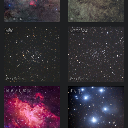
chi_muro
ｍ2
M50
NGC2324
みっちゃん
みっちゃん
M16 わし星雲
すばる