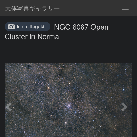
天体写真ギャラリー
Togg
navig
NGC 6067 Open
Ichiro Itagaki
Cluster in Norma