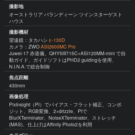
撮影地
オーストラリア バランディーン ツインスターゲスト
ハウス
撮影機材
望遠鏡：タカハシ
ε-130D
カメラ：ZWO
ASI2600MC Pro
Juwei-17 赤道儀、QHY5III715C+ASI120MM-mini で自
動ガイド、ガイドソフトはPHD2 guidingを使用、
焦点距離
430mm
画像処理
PixInsight（PI）でバイアス・フラット補正、コンポ
ジット、RGB変換、2×drizzle、PIで
BlurXTerminator、NoiseXTerminator、ストレッチ
(MAS)、仕上げはAffinity Photo2を利用