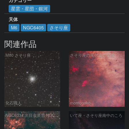
カテゴリー
星雲・星団・銀河
天体
M6
NGC6405
さそり座
関連作品
M80 さそり座
さそり座の尾付近の空域 260718
化石職人
momonako
NGC6334 出目金星雲 NGC6357 彼岸花星雲 さそり座
いて座・さそり座南中のころ