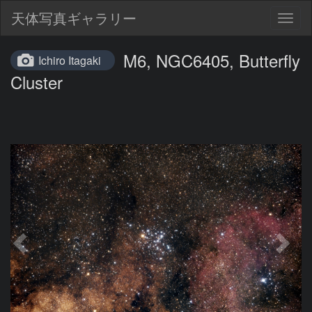
天体写真ギャラリー
Togg
navig
M6, NGC6405, Butterfly
Ichiro Itagaki
Cluster