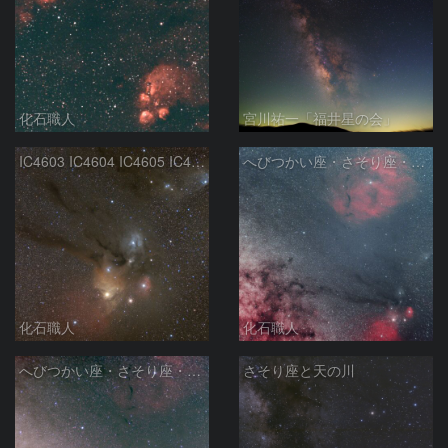
化石職人
宮川祐一「福井星の会」
IC4603 IC4604 IC4605 IC4606 Sh2-9 IC4592 カラフルタウン 青い馬頭星雲 さそり座
へびつかい座・さそり座・いて座と天の川
化石職人
化石職人
へびつかい座・さそり座・いて座と天の川
さそり座と天の川