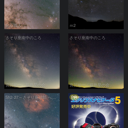
化石職人
ｍ2
さそり座南中のころ
さそり座南中のころ
宮川祐一「福井星の会」
宮川祐一「福井星の会」
PR
Sh2-27～さそり座頭部 へびつかい座 さそり座