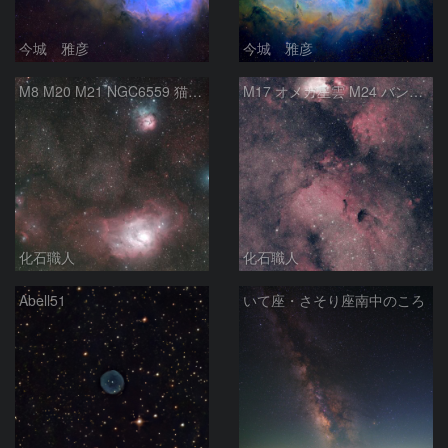
今城 雅彦
今城 雅彦
M8 M20 M21 NGC6559 猫の手星雲 いて座
M17 オメガ星雲 M24 バンビの横顔 いて座
化石職人
化石職人
Abell51
いて座・さそり座南中のころ