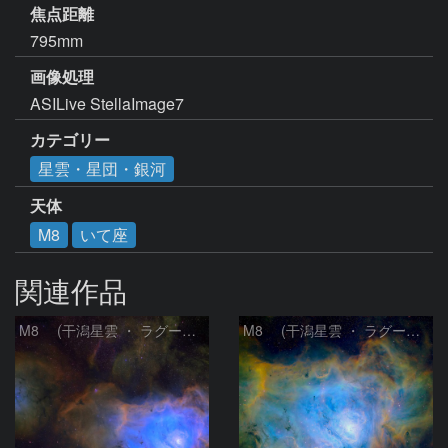
焦点距離
795mm
画像処理
ASILive StellaImage7
カテゴリー
星雲・星団・銀河
天体
M8
いて座
関連作品
M8 (干潟星雲 ・ ラグーン（Lagoon）星雲)
M8 (干潟星雲 ・ ラグーン（Lagoon）星雲)