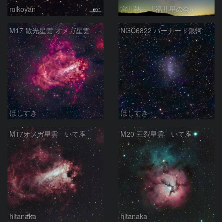
mikoyan
宮川祐一「福井星の会」
M17 散光星雲 オメガ星雲
NGC6822 バーナード銀河
ほしすき
ほしすき
M17オメガ星雲 いて座
M20 三裂星雲 いて座
hltanaka
hltanaka