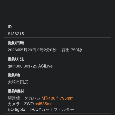
ID
#136215
撮影日時
2026年5月20日 2時2分0秒
露出 750秒
撮影方法
gain300 30s×25 ASILive
撮影地
大崎市田尻
撮影機材
望遠鏡：タカハシ
MT-130 f=795mm
カメラ：ZWO
asi585mc
EQ-5goto 　IR/UYカットフィルター