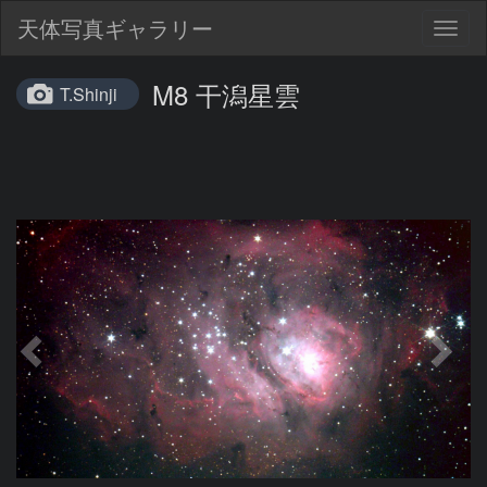
天体写真ギャラリー
Togg
navig
M8 干潟星雲
T.Shinji