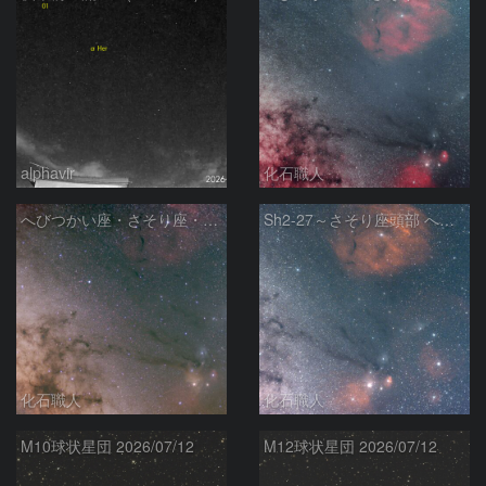
alphavir
化石職人
へびつかい座・さそり座・いて座と天の川
Sh2-27～さそり座頭部 へびつかい座 さそり座
化石職人
化石職人
M10球状星団 2026/07/12
M12球状星団 2026/07/12