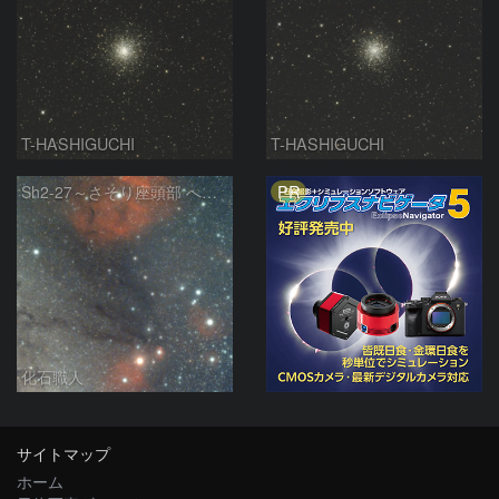
T-HASHIGUCHI
T-HASHIGUCHI
PR
Sh2-27～さそり座頭部 へびつかい座 さそり座
化石職人
サイトマップ
ホーム