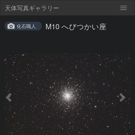
天体写真ギャラリー
Togg
navig
M10 へびつかい座
化石職人