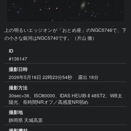
上の明るいエッジオンが「おとめ座」のNGC5746で、下
の小さな銀河はNGC5740です。（片山 徹）
ID
#136147
撮影日時
2026年5月16日 22時23分54秒
露出 18分
撮影方法
30sec×36、ISO80000、IDAS HEUIB-Ⅱ 48ST2、WB太
陽光、長時間NRオフ／高感度NR弱め
撮影地
静岡県 天城高原
撮影機材