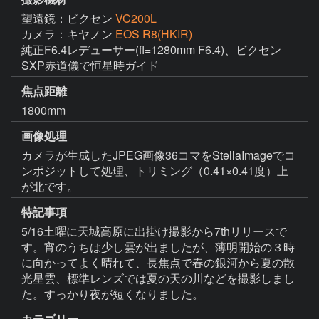
望遠鏡：ビクセン
VC200L
カメラ：キヤノン
EOS R8(HKIR)
純正F6.4レデューサー(fl=1280mm F6.4)、ビクセン
SXP赤道儀で恒星時ガイド
焦点距離
1800mm
画像処理
カメラが生成したJPEG画像36コマをStellaImageでコ
ンポジットして処理、トリミング（0.41×0.41度）上
が北です。
特記事項
5/16土曜に天城高原に出掛け撮影から7thリリースで
す。宵のうちは少し雲が出ましたが、薄明開始の３時
に向かってよく晴れて、長焦点で春の銀河から夏の散
光星雲、標準レンズでは夏の天の川などを撮影しまし
た。すっかり夜が短くなりました。
カテゴリー