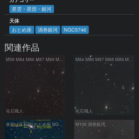
星雲・星団・銀河
天体
おとめ座
渦巻銀河
NGC5746
関連作品
M58 M84 M86 M87 M89 M90 マルカリアンの銀河鎖 おとめ座 かみのけ座
M84 M86 M87 M88 M89 M90 M91 マルカリアンの銀河鎖 おとめ座 かみのけ座
化石職人
化石職人
夜空は宝石箱(おとめ座 NGC5566) Seestar50
M106 渦巻銀河