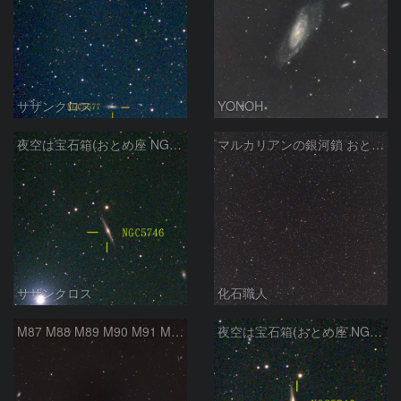
サザンクロス
YONOH
夜空は宝石箱(おとめ座 NGC5746) Seestar50
マルカリアンの銀河鎖 おとめ座・ かみのけ座の銀河
サザンクロス
化石職人
M87 M88 M89 M90 M91 M100 マルカリアンの銀河鎖 おとめ座 かみのけ座
夜空は宝石箱(おとめ座 NGC5746) Seestar50